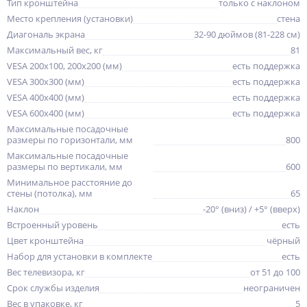
Тип кронштейна
только с наклоном
Место крепления (установки)
стена
Диагональ экрана
32-90 дюймов (81-228 см)
Максимальный вес, кг
81
VESA 200x100, 200x200 (мм)
есть поддержка
VESA 300x300 (мм)
есть поддержка
VESA 400x400 (мм)
есть поддержка
VESA 600x400 (мм)
есть поддержка
Максимальные посадочные
размеры по горизонтали, мм
800
Максимальные посадочные
размеры по вертикали, мм
600
Минимальное расстояние до
стены (потолка), мм
65
Наклон
-20° (вниз) / +5° (вверх)
Встроенный уровень
есть
Цвет кронштейна
чёрный
Набор для установки в комплекте
есть
Вес телевизора, кг
от 51 до 100
Срок службы изделия
неограничен
Вес в упаковке, кг
5