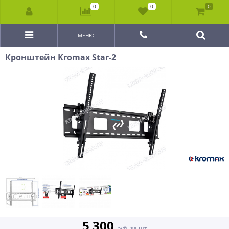
0
0
0
МЕНЮ
Кронштейн Kromax Star-2
5 300
руб. за шт