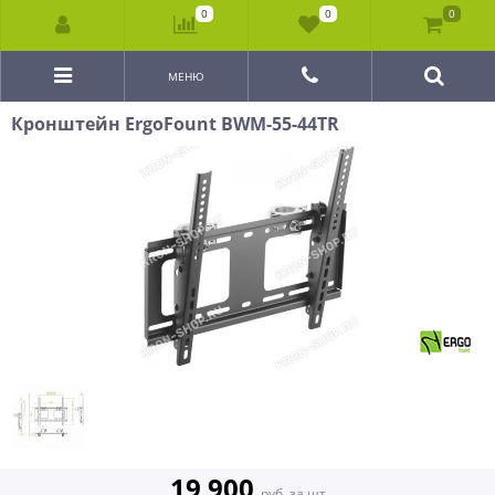
0
0
0
МЕНЮ
Кронштейн ErgoFount BWM-55-44TR
19 900
руб. за шт