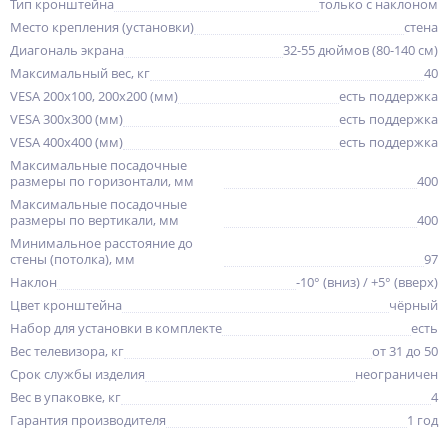
Тип кронштейна
только с наклоном
Место крепления (установки)
стена
Диагональ экрана
32-55 дюймов (80-140 см)
Максимальный вес, кг
40
VESA 200x100, 200x200 (мм)
есть поддержка
VESA 300x300 (мм)
есть поддержка
VESA 400x400 (мм)
есть поддержка
Максимальные посадочные
размеры по горизонтали, мм
400
Максимальные посадочные
размеры по вертикали, мм
400
Минимальное расстояние до
стены (потолка), мм
97
Наклон
-10° (вниз) / +5° (вверх)
Цвет кронштейна
чёрный
Набор для установки в комплекте
есть
Вес телевизора, кг
от 31 до 50
Срок службы изделия
неограничен
Вес в упаковке, кг
4
Гарантия производителя
1 год