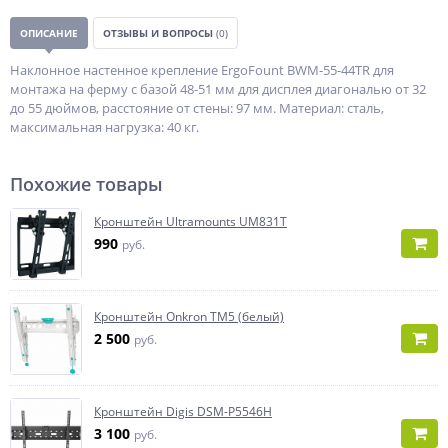
ОПИСАНИЕ
ОТЗЫВЫ И ВОПРОСЫ
(0)
Наклонное настенное крепление ErgoFount BWM-55-44TR для
монтажа на ферму с базой 48-51 мм для дисплея диагональю от 32
до 55 дюймов, расстояние от стены: 97 мм. Материал: сталь,
максимальная нагрузка: 40 кг.
Похожие товары
Кронштейн Ultramounts UM831T
990
руб.
Кронштейн Onkron TM5 (белый)
2 500
руб.
Кронштейн Digis DSM-P5546H
3 100
руб.