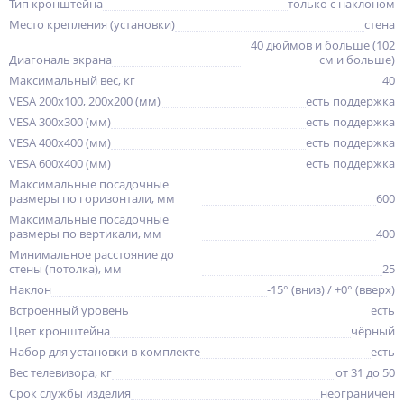
Тип кронштейна
только с наклоном
Место крепления (установки)
стена
40 дюймов и больше (102
Диагональ экрана
см и больше)
Максимальный вес, кг
40
VESA 200x100, 200x200 (мм)
есть поддержка
VESA 300x300 (мм)
есть поддержка
VESA 400x400 (мм)
есть поддержка
VESA 600x400 (мм)
есть поддержка
Максимальные посадочные
размеры по горизонтали, мм
600
Максимальные посадочные
размеры по вертикали, мм
400
Минимальное расстояние до
стены (потолка), мм
25
Наклон
-15° (вниз) / +0° (вверх)
Встроенный уровень
есть
Цвет кронштейна
чёрный
Набор для установки в комплекте
есть
Вес телевизора, кг
от 31 до 50
Срок службы изделия
неограничен