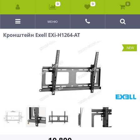
0
0
0
МЕНЮ
Кронштейн Exell EXi-H1264-AT
NEW