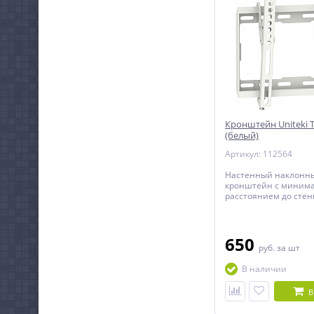
Кронштейн Uniteki
(белый)
Артикул: 112564
Настенный наклонн
кронштейн с миним
расстоянием до стен
телевизоров с диаго
до 42 дюймов.
650
руб.
за шт
В наличии
В