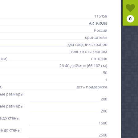
116459
0
ARTKRON
Россия
кронштейн
для средних экранов
только с наклоном
вки)
потолок
26-40 дюймов (66-102 см)
50
1
м)
есть поддержка
ые размеры
200
ые размеры
200
 до стены
1500
е до стены
2500