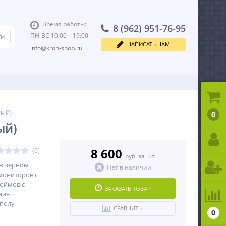
Время работы:
8 (962) 951-76-95
ПН-ВС 10:00 – 19:00
НАПИСАТЬ НАМ
info@kron-shop.ru
ный)
0
ый)
8 600
(0)
руб. за шт
в чёрном
Нет в наличии
 мониторов с
дюймов c
ЗАКАЗАТЬ ТОВАР
ния
полу.
СРАВНИТЬ
0