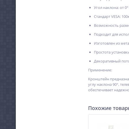
Угол наклона: от 0° 
Стандарт VESA: 100x
Возможность разме
Подходит для испо
Изготовлен из мета
Простота установки
Декоративный пото
Применение:
Кронштейн предназнач
углу наклона 90°, те
обеспечивает надежно
Похожие това