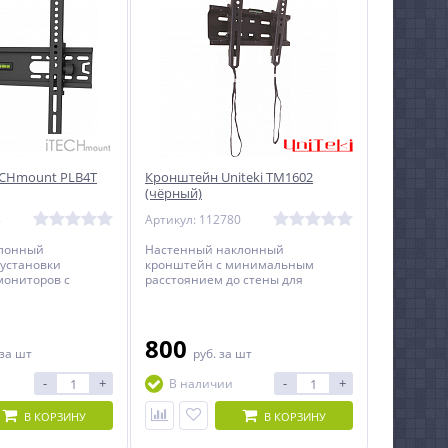
ECHmount PLB4T
Кронштейн Uniteki TM1602
(чёрный)
8
Артикул: 112780
клонный
Настенный наклонный
установки
кронштейн с минимальным
мониторов с
расстоянием до стены для
32 до 55 дюймов.
телевизоров с диагональю от 23
до 42 дюймов.
800
за шт
руб.
за шт
-
+
-
+
В наличии
В КОРЗИНУ
В КОРЗИНУ