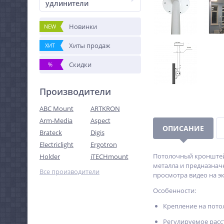
удлинители
Новинки
NEW
Хиты продаж
ХИТ
Скидки
%
Производители
ABC Mount
ARTKRON
Arm-Media
Aspect
ОПИСАНИЕ
Brateck
Digis
Electriclight
Ergotron
Потолочный кронштейн
Holder
iTECHmount
металла и предназнач
Все производители
просмотра видео на э
Особенности:
Крепление на пото
Регулируемое расст