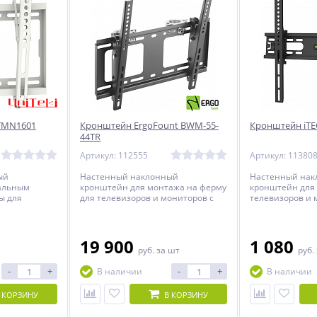
 TMN1601
Кронштейн ErgoFount BWM-55-
Кронштейн iT
44TR
Артикул: 112555
Артикул: 11380
ый
Настенный наклонный
Настенный на
альным
кронштейн для монтажа на ферму
кронштейн для 
ы для
для телевизоров и мониторов с
телевизоров и 
налью от 26
диагональю от 32 до 55 дюймов.
диагональю от 
19 900
1 080
руб.
за шт
руб.
-
+
-
+
В наличии
В наличии
 КОРЗИНУ
В КОРЗИНУ