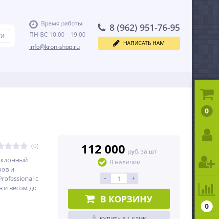
Время работы:
8 (962) 951-76-95
ПН-ВС 10:00 – 19:00
НАПИСАТЬ НАМ
info@kron-shop.ru
0
112 000
(0)
руб. за шт
аклонный
В наличии
ров и
-
+
rofessional с
 и весом до
В КОРЗИНУ
0
КУПИТЬ В 1 КЛИК