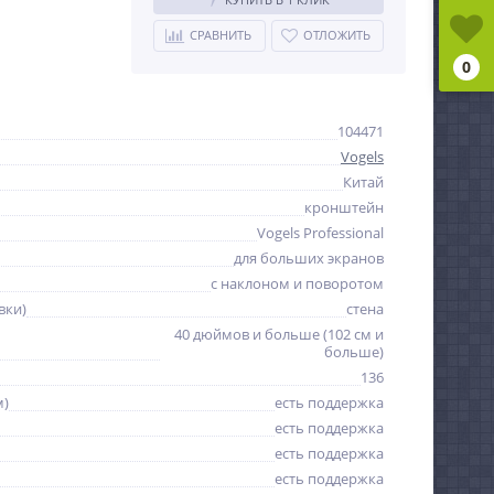
СРАВНИТЬ
ОТЛОЖИТЬ
0
104471
Vogels
Китай
кронштейн
Vogels Professional
для больших экранов
с наклоном и поворотом
вки)
стена
40 дюймов и больше (102 см и
больше)
136
м)
есть поддержка
есть поддержка
есть поддержка
есть поддержка