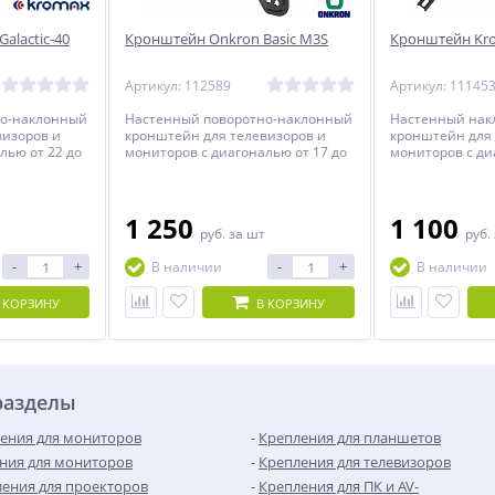
alactic-40
Кронштейн Onkron Basic M3S
Кронштейн Kro
Артикул: 112589
Артикул: 11145
но-наклонный
Настенный поворотно-наклонный
Настенный нак
визоров и
кронштейн для телевизоров и
кронштейн для 
лью от 22 до
мониторов с диагональю от 17 до
мониторов с ди
42 дюймов.
55 дюймов.
1 250
1 100
руб.
за шт
руб.
-
+
-
+
В наличии
В наличии
 КОРЗИНУ
В КОРЗИНУ
разделы
ения для мониторов
Крепления для планшетов
ния для мониторов
Крепления для телевизоров
ения для проекторов
Крепления для ПК и AV-