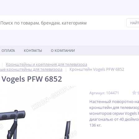
ОПЛАТА
КОНТАКТЫ
О КОМПАНИИ
Кронштейны и крепления для телевизора
ые кронштейны для телевизора
Кронштейн Vogels PFW 6852
Vogels PFW 6852
Артикул: 104471
Настенный поворотно-н
кронштейн для телевизо
мониторов серии Vogels P
диагональю от 40 дюймов
136 кг.