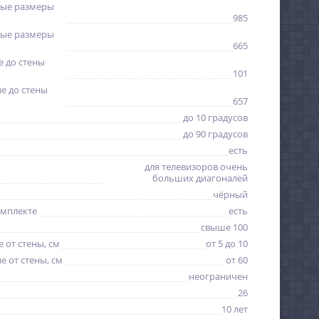
ые размеры
985
ые размеры
665
 до стены
101
е до стены
657
до 10 градусов
до 90 градусов
есть
для телевизоров очень
больших диагоналей
чёрный
омплекте
есть
свыше 100
 от стены, см
от 5 до 10
 от стены, см
от 60
неограничен
26
10 лет