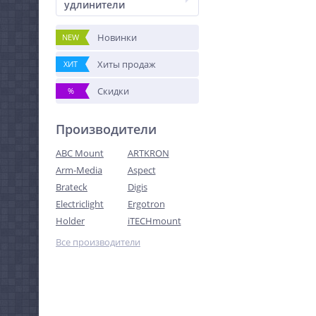
удлинители
Новинки
NEW
Хиты продаж
ХИТ
Скидки
%
Производители
ABC Mount
ARTKRON
Arm-Media
Aspect
Brateck
Digis
Electriclight
Ergotron
Holder
iTECHmount
Все производители