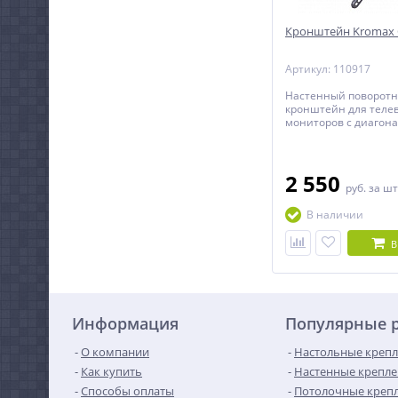
Кронштейн Kromax G
Артикул: 110917
Настенный поворот
кронштейн для теле
мониторов с диагона
65 дюймов.
2 550
руб.
за шт
В наличии
В
Информация
Популярные 
О компании
Настольные крепл
Как купить
Настенные крепле
Способы оплаты
Потолочные крепл