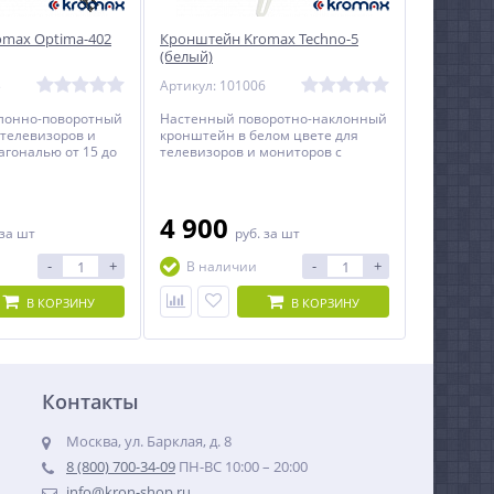
max Optima-402
Кронштейн Kromax Techno-5
(белый)
3
Артикул: 101006
лонно-поворотный
Настенный поворотно-наклонный
телевизоров и
кронштейн в белом цвете для
агональю от 15 до
телевизоров и мониторов с
диагональю от 15 до 55 дюймов.
4 900
за шт
руб.
за шт
-
+
-
+
В наличии
В КОРЗИНУ
В КОРЗИНУ
Контакты
Москва, ул. Барклая, д. 8
8 (800) 700-34-09
ПН-ВС 10:00 – 20:00
info@kron-shop.ru