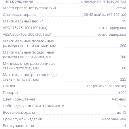
Тип кронштейна
с наклоном и поворотом
Место крепления (установки)
стена
Диагональ экрана
26-42 дюйма (66-107 см)
Максимальный вес, кг
15
VESA 75x75, 100x100 (мм)
есть поддержка
VESA 200x100, 200x200 (мм)
есть поддержка
Максимальные посадочные
размеры по горизонтали, мм
200
Максимальные посадочные
размеры по вертикали, мм
200
Минимальное расстояние до
стены (потолка), мм
60
Максимальное расстояние до
стены (потолка), мм
325
Наклон
-15° (вниз) / +5° (вверх)
Поворот
±90°
Цвет кронштейна
чёрный
Набор для установки в комплекте
есть
Вес телевизора, кг
до 15
Срок службы изделия
неограничен
Вес в упаковке, кг
4