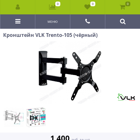
0
0
0
МЕНЮ
Кронштейн VLK Trento-105 (чёрный)
1 400
руб. за шт