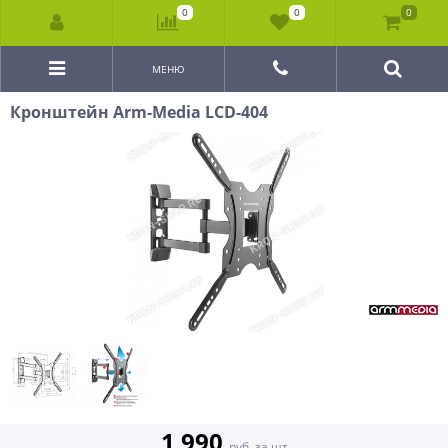
0
0
0
МЕНЮ
Кронштейн Arm-Media LCD-404
1 990
руб. за шт