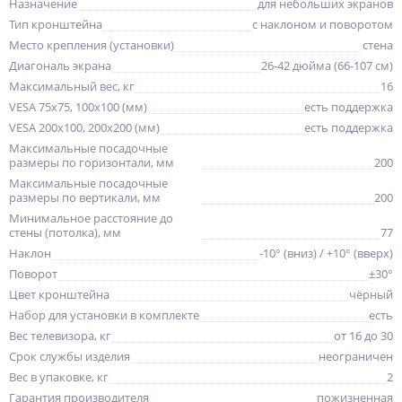
Назначение
для небольших экранов
Тип кронштейна
с наклоном и поворотом
Место крепления (установки)
стена
Диагональ экрана
26-42 дюйма (66-107 см)
Максимальный вес, кг
16
VESA 75x75, 100x100 (мм)
есть поддержка
VESA 200x100, 200x200 (мм)
есть поддержка
Максимальные посадочные
размеры по горизонтали, мм
200
Максимальные посадочные
размеры по вертикали, мм
200
Минимальное расстояние до
стены (потолка), мм
77
Наклон
-10° (вниз) / +10° (вверх)
Поворот
±30°
Цвет кронштейна
чёрный
Набор для установки в комплекте
есть
Вес телевизора, кг
от 16 до 30
Срок службы изделия
неограничен
Вес в упаковке, кг
2
Гарантия производителя
пожизненная