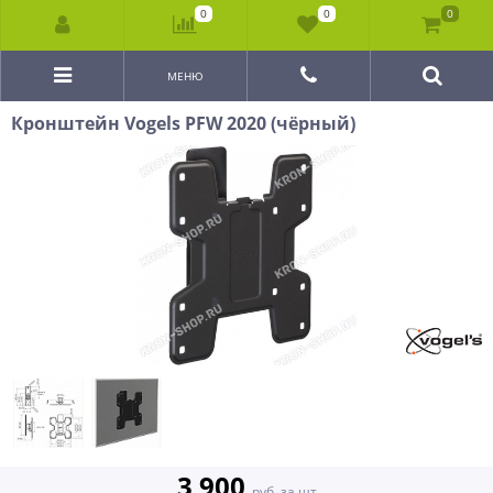
0
0
0
МЕНЮ
Кронштейн Vogels PFW 2020 (чёрный)
3 900
руб. за шт