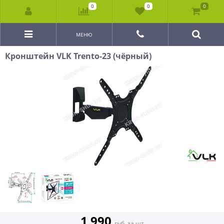
0
0
0
МЕНЮ
Кронштейн VLK Trento-23 (чёрный)
1 990
руб. за шт