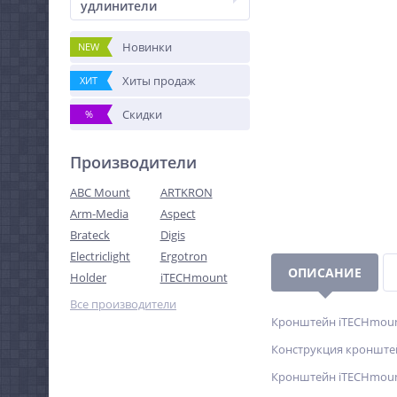
удлинители
Новинки
NEW
Хиты продаж
ХИТ
Скидки
%
Производители
ABC Mount
ARTKRON
Arm-Media
Aspect
Brateck
Digis
Electriclight
Ergotron
ОПИСАНИЕ
Holder
iTECHmount
Все производители
Кронштейн iTECHmount
Конструкция кронштей
Кронштейн iTECHmount