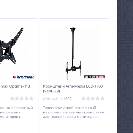
max Optima-413
Кронштейн Arm-Media LCD-1700
(чёрный)
9
Артикул: 111607
лонно-поворотный
Телескопический потолочный
 небольших
наклонно-поворотный кронштейн
мониторов с
для телевизоров и мониторов с
20 до 55 дюймов.
диагональю от 26 до 65 дюймов.