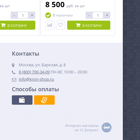
8 500
за шт
руб.
за шт
-
+
-
+
В наличии
В КОРЗИНУ
В КОРЗИНУ
Контакты
Москва, ул. Барклая, д. 8
8 (800) 700-34-09
ПН-ВС 10:00 – 20:00
info@kron-shop.ru
Способы оплаты
Интернет-магазины
на 1С-Битрикс