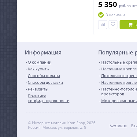
5 350
руб.
за шт
В наличии
В
Информация
Популярные 
О компании
Настольные крепл
Как купить
Настенные крепле
Способы оплаты
Потолочные крепл
Способы доставки
Настенные крепле
Реквизиты
Настенно-потолоч
проекторов
Политика
конфиденциальности
Моторизованные 
© Интернет-магазин Kron-Shop, 2026
Контакты
Ка
Россия, Москва, ул. Барклая, д. 8