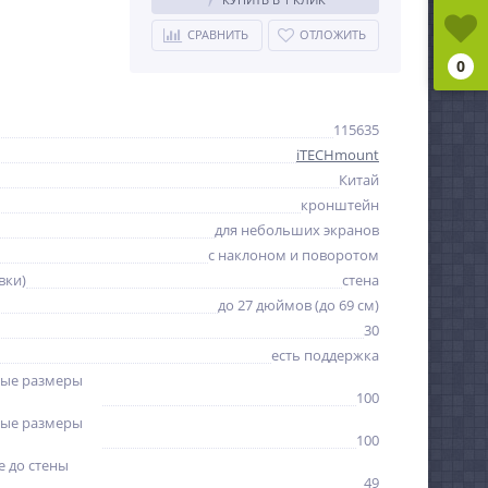
СРАВНИТЬ
ОТЛОЖИТЬ
0
115635
iTECHmount
Китай
кронштейн
для небольших экранов
с наклоном и поворотом
вки)
стена
до 27 дюймов (до 69 см)
30
есть поддержка
ые размеры
100
ые размеры
100
 до стены
49