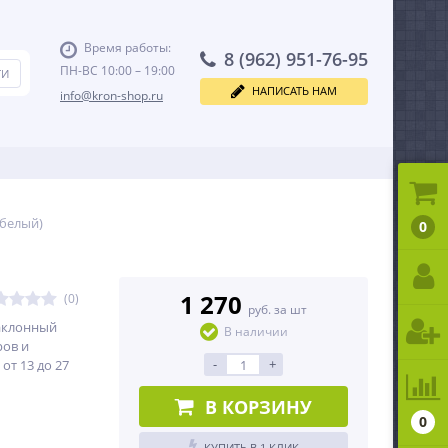
Время работы:
8 (962) 951-76-95
ПН-ВС 10:00 – 19:00
НАПИСАТЬ НАМ
info@kron-shop.ru
белый)
0
1 270
(0)
руб. за шт
аклонный
В наличии
ров и
-
+
от 13 до 27
В КОРЗИНУ
0
КУПИТЬ В 1 КЛИК