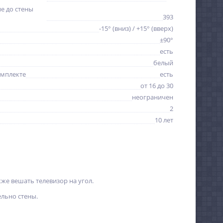
е до стены
393
-15° (вниз) / +15° (вверх)
±90°
есть
белый
омплекте
есть
от 16 до 30
неограничен
2
10 лет
же вешать телевизор на угол.
льно стены.