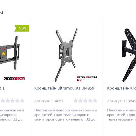
ры
NEW
dia
Кронштейн Ultramounts UM859
Кронштейн Kro
Артикул: 114667
Артикул: 11394
но-наклонный
Настенный поворотно-наклонный
Настенный нак
визоров и
кронштейн для телевизоров и
кронштейн для
лью от 32 до
мониторов с диагональю от 32 до
телевизоров и 
55 дюймов.
диагональю от 