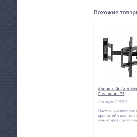
Похожие това
Кронштейн Arm-Me
Paramount-75
Артикул: 219306
Настенный поворот
кронштейн для теле
мониторов с диагона
70 дюймов.