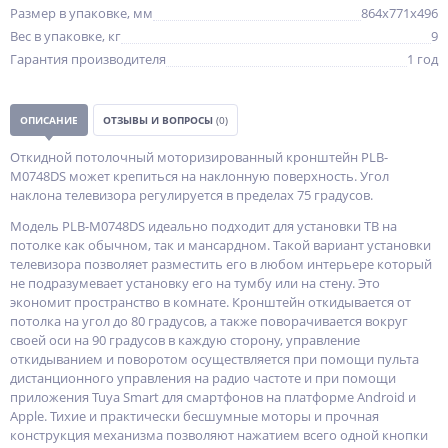
Размер в упаковке, мм
864x771x496
Вес в упаковке, кг
9
Гарантия производителя
1 год
ОПИСАНИЕ
ОТЗЫВЫ И ВОПРОСЫ
(0)
Откидной потолочный моторизированный кронштейн PLB-
M0748DS может крепиться на наклонную поверхность. Угол
наклона телевизора регулируется в пределах 75 градусов.
Модель PLB-M0748DS идеально подходит для установки ТВ на
потолке как обычном, так и мансардном. Такой вариант установки
телевизора позволяет разместить его в любом интерьере который
не подразумевает установку его на тумбу или на стену. Это
экономит пространство в комнате. Кронштейн откидывается от
потолка на угол до 80 градусов, а также поворачивается вокруг
своей оси на 90 градусов в каждую сторону, управление
откидыванием и поворотом осуществляется при помощи пульта
дистанционного управления на радио частоте и при помощи
приложения Tuya Smart для смартфонов на платформе Android и
Apple. Тихие и практически бесшумные моторы и прочная
конструкция механизма позволяют нажатием всего одной кнопки