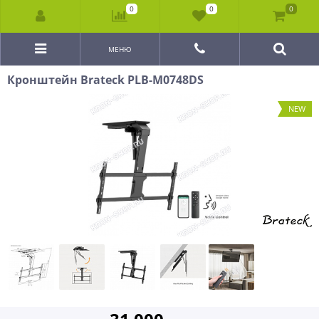
0
0
0
МЕНЮ
Кронштейн Brateck PLB-M0748DS
NEW