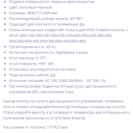
Отделка поверхности: порошковое покрытие;
Цвет: матовый черный;
Размеры: 864x771x496 мм;
Рекомендуемый размер экрана: 43"-86";
Подходит для изогнутого телевизора: Да;
Схема монтажных отверстий: только для VESA Совместимость с
VESA: 200x100,200x200,300x200,200x400,400x200,300x300,
400x300,400x400,600x300,600x400,800x400;
Грузоподъемность: 45 кг;
Испытано на прочность: Одобрено 3 раза;
Угол наклона: 0 -75°;
Угол поворота: +90° -90°;
Установка: монтируется на потолке;
Подключение кабеля: Да;
Источник питания: AC 100~240V,50/60Hz；DC 29V, 1A;
Тип контроллера: Радиочастотный пульт дистанционного
управления (RF), приложение Tuya.
Нажав кнопку на пульте дистанционного управления, телевизор
тихо и плавно откидывается вниз до позиции, которую вы хотите.
Отрегулируйте высоту и угол вашего телевизора для оптимального
положения просмотра и отсутствию бликов.
Расстояние от потолка: 177-827 мм.