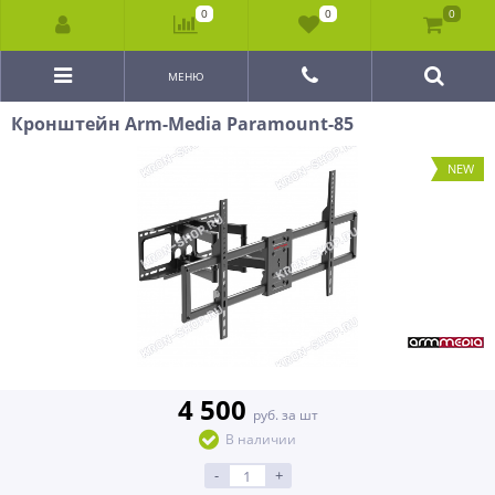
0
0
0
МЕНЮ
Кронштейн Arm-Media Paramount-85
NEW
4 500
руб. за шт
В наличии
-
+