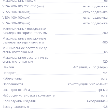
Максимальный вес, кг
65
VESA 200x100, 200x200 (мм)
есть поддержка
VESA 300x300 (мм)
есть поддержка
VESA 400x400 (мм)
есть поддержка
VESA 600x400 (мм)
есть поддержка
Максимальные посадочные
размеры по горизонтали, мм
800
Максимальные посадочные
размеры по вертикали, мм
400
Минимальное расстояние до
стены (потолка), мм
65
Максимальное расстояние до
стены (потолка), мм
420
Наклон
-10° (вниз) / +5° (вверх)
Поворот
±60°
Кабель-канал
есть
Особенности
конструкция "2x2 колена"
Цвет кронштейна
чёрный
Набор для установки в комплекте
есть
Срок службы изделия
неограничен
Вес в упаковке, кг
9.5