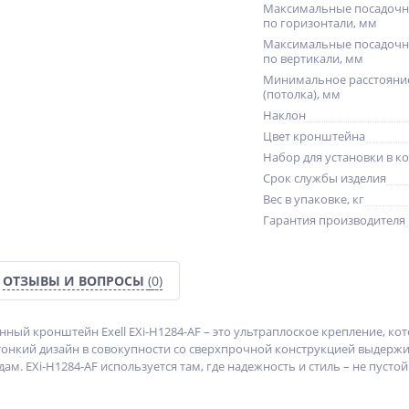
Максимальные посадочн
по горизонтали, мм
Максимальные посадочн
по вертикали, мм
Минимальное расстояние
(потолка), мм
Наклон
Цвет кронштейна
Набор для установки в к
Срок службы изделия
Вес в упаковке, кг
Гарантия производителя
ОТЗЫВЫ И ВОПРОСЫ
(0)
ный кронштейн Exell EXi-H1284-AF – это ультраплоское крепление, ко
тонкий дизайн в совокупности со сверхпрочной конструкцией выдержив
ам. EXi-H1284-AF используется там, где надежность и стиль – не пустой 