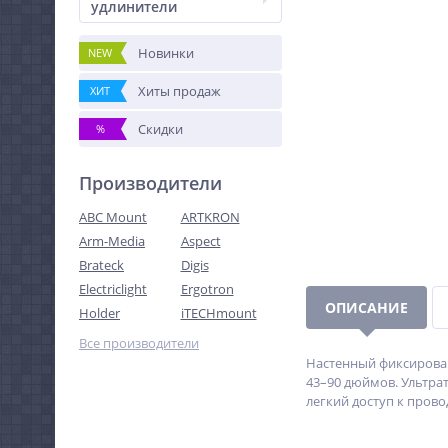
удлинители
Новинки
NEW
Хиты продаж
ХИТ
Скидки
%
Производители
ABC Mount
ARTKRON
Arm-Media
Aspect
Brateck
Digis
Electriclight
Ergotron
ОПИСАНИЕ
Holder
iTECHmount
Все производители
Настенный фиксирован
43–90 дюймов. Ультра
легкий доступ к провод