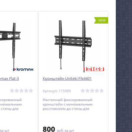
NEW
max Flat-3
Кронштейн Uniteki FN4401
1
Артикул: 115985
ксированный
Настенный фиксированный
минимальным
кронштейн с минимальным
 стены для
расстоянием до стены для
диагональю от 40
телевизоров с диагональю от 32
до 55 дюймов.
800
за шт
руб.
за шт