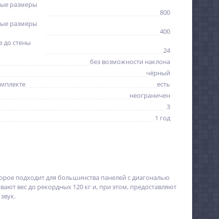
ые размеры
800
ые размеры
400
 до стены
24
без возможности наклона
чёрный
омплекте
есть
неограничен
3
1 год
торое подходит для большинства панелей с диагональю
ают вес до рекордных 120 кг и, при этом, предоставляют
звук.