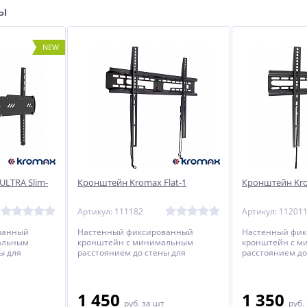
ры
NEW
LTRA Slim-
Кронштейн Kromax Flat-1
Кронштейн Kro
Артикул: 111182
Артикул: 11201
ванный
Настенный фиксированный
Настенный фи
альным
кронштейн с минимальным
кронштейн с 
ы для
расстоянием до стены для
расстоянием до
налью от 32
телевизоров с диагональю от 40
телевизоров с 
дюймов.
дюймов.
1 450
1 350
руб.
за шт
руб.