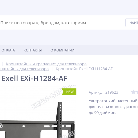
ОПЛАТА
КОНТАКТЫ
О КОМПАНИИ
Кронштейны и крепления для телевизора
нштейны для телевизора
Кронштейн Exell EXi-H1284-AF
xell EXi-H1284-AF
NEW
Артикул: 219623
Ультратонкий настенны
для телевизоров с диагон
до 90 дюймов.