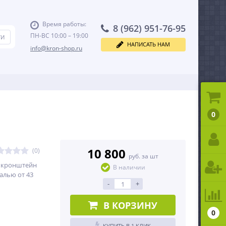
Время работы:
8 (962) 951-76-95
ПН-ВС 10:00 – 19:00
НАПИСАТЬ НАМ
info@kron-shop.ru
0
10 800
(0)
руб. за шт
й кронштейн
В наличии
алью от 43
-
+
В КОРЗИНУ
0
КУПИТЬ В 1 КЛИК