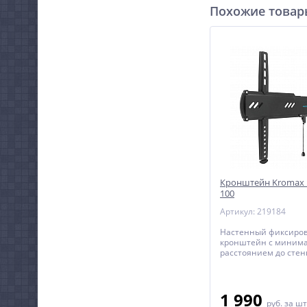
Похожие това
Кронштейн Kromax U
100
Артикул: 219184
Настенный фиксиро
кронштейн с миним
расстоянием до стен
телевизоров с диаго
до 90 дюймов.
1 990
руб.
за шт