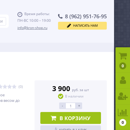
Время работы:
8 (962) 951-76-95
ПН-ВС 10:00 – 19:00
НАПИСАТЬ НАМ
info@kron-shop.ru
0
3 900
(0)
руб. за шт
ное
В наличии
в весом до
-
+
В КОРЗИНУ
0
КУПИТЬ В 1 КЛИК