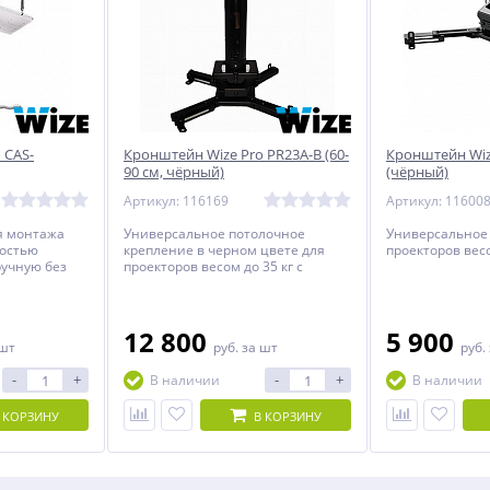
 CAS-
Кронштейн Wize Pro PR23A-B (60-
Кронштейн Wiz
90 см, чёрный)
(чёрный)
Артикул: 116169
Артикул: 11600
я монтажа
Универсальное потолочное
Универсальное
ностью
крепление в черном цвете для
проекторов весо
ручную без
проекторов весом до 35 кг c
рументов с
регулируемым расстоянием от
ным
потолка до проектора.
12 800
5 900
 шт
руб.
за шт
руб.
-
+
-
+
В наличии
В наличии
 КОРЗИНУ
В КОРЗИНУ