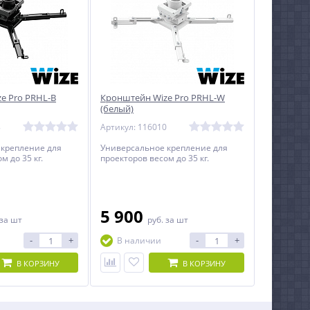
e Pro PRHL-B
Кронштейн Wize Pro PRHL-W
(белый)
8
Артикул: 116010
 крепление для
Универсальное крепление для
м до 35 кг.
проекторов весом до 35 кг.
5 900
за шт
руб.
за шт
-
+
-
+
В наличии
В КОРЗИНУ
В КОРЗИНУ