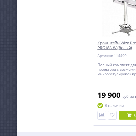
Кронштейн Wize Pro
PRG18A-W (белый)
Артикул: 114490
Полный комплект дл
проектора с возмож
микрорегулировок в
использования инст
подвесным потолоч
адаптером.
19 900
руб.
за
В наличии
В