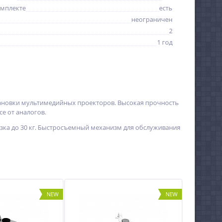
омплекте
есть
неограничен
2
1 год
ановки мультимедийных проекторов. Высокая прочность
е от аналогов.
узка до 30 кг. Быстросъемный механизм для обслуживания
NEW
NEW