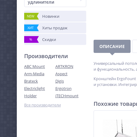
удлинители
Новинки
NEW
Хиты продаж
ХИТ
Скидки
%
ОПИСАНИЕ
Производители
Универсальный потол
ABC Mount
ARTKRON
и функциональность, а
Arm-Media
Aspect
Кронштейн ErgoFount 
Brateck
Digis
и установки. Интегрир
Electriclight
Ergotron
Holder
iTECHmount
Похожие това
Все производители