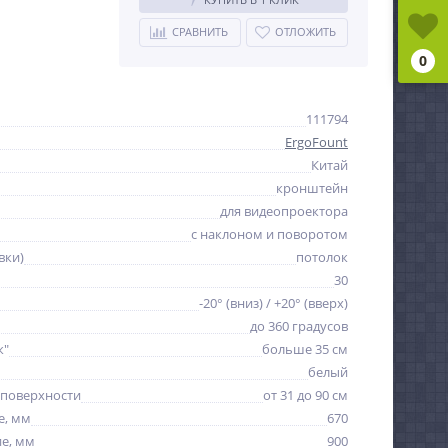
СРАВНИТЬ
ОТЛОЖИТЬ
0
111794
ErgoFount
Китай
кронштейн
для видеопроектора
с наклоном и поворотом
вки)
потолок
30
-20° (вниз) / +20° (вверх)
до 360 градусов
к"
больше 35 см
белый
 поверхности
от 31 до 90 см
е, мм
670
е, мм
900