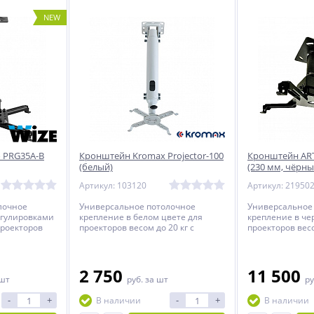
NEW
 PRG35A-B
Кронштейн Kromax Projector-100
Кронштейн AR
(белый)
(230 мм, чёрны
Артикул: 103120
Артикул: 21950
лочное
Универсальное потолочное
Универсальное
егулировками
крепление в белом цвете для
крепление в че
проекторов
проекторов весом до 20 кг c
проекторов весо
улируемым
регулируемым расстоянием от
фиксированным
лка до
потолка до проектора.
потолка до прое
2 750
11 500
 шт
руб.
за шт
ру
-
+
-
+
В наличии
В наличии