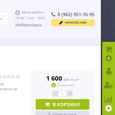
Время работы:
8 (962) 951-76-95
ПН-ВС 10:00 – 19:00
НАПИСАТЬ НАМ
info@kron-shop.ru
0
1 600
(0)
руб. за шт
ное
В наличии
в весом до
-
+
В КОРЗИНУ
0
КУПИТЬ В 1 КЛИК