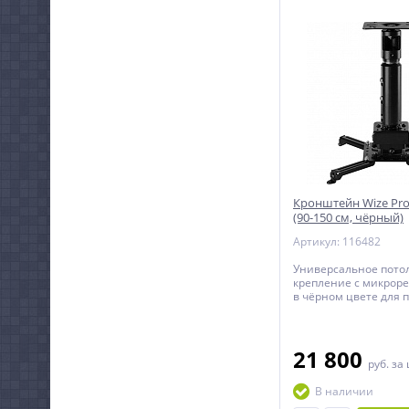
Кронштейн Wize Pro
(90-150 см, чёрный)
Артикул: 116482
Универсальное пото
крепление с микрор
в чёрном цвете для 
весом до 35 кг c рег
расстоянием от пото
проектора.
21 800
руб.
за
В наличии