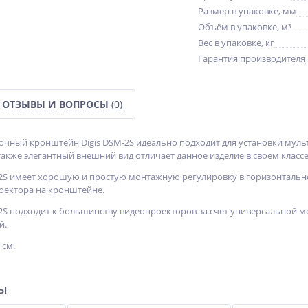
Размер в упаковке, мм
Объём в упаковке, м³
Вес в упаковке, кг
Гарантия производителя
ОТЗЫВЫ И ВОПРОСЫ
(0)
чный кронштейн Digis DSM-2S идеально подходит для установки муль
акже элегантный внешний вид отличает данное изделие в своем классе
2S имеет хорошую и простую монтажную регулировку в горизонтальной
оектора на кронштейне.
2S подходит к большинству видеопроекторов за счет универсальной м
й.
 см.
ры