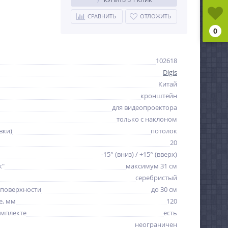
СРАВНИТЬ
ОТЛОЖИТЬ
0
102618
Digis
Китай
кронштейн
для видеопроектора
только с наклоном
вки)
потолок
20
-15° (вниз) / +15° (вверх)
к"
максимум 31 см
серебристый
 поверхности
до 30 см
е, мм
120
омплекте
есть
неограничен