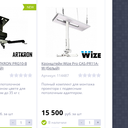
NEW
TKRON PRG10-B
Кронштейн Wize Pro CAS-PR11A-
й)
W (белый)
2
Артикул: 114487
 потолочное
Полный комплект для монтажа
рном цвете для
проектора с подвесным
м до 35 кг c
потолочным адаптером.
 расстоянием от
ктора.
15 500
б.
за шт
руб.
за шт
-
+
-
+
В наличии