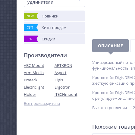
удлинители
Новинки
NEW
Хиты продаж
ХИТ
Скидки
%
ОПИСАНИЕ
Производители
Универсальный потоло
ABC Mount
ARTKRON
функциональность, а т
Arm-Media
Aspect
Кронштейн Digis DSM-
Brateck
Digis
жесткую фиксацию пр
Electriclight
Ergotron
Кронштейн Digis DSM-
Holder
iTECHmount
с регулируемой длино
Все производители
Высота крепления – 12
Похожие това