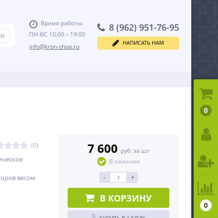
Время работы:
8 (962) 951-76-95
ПН-ВС 10:00 – 19:00
НАПИСАТЬ НАМ
info@kron-shop.ru
0
7 600
(0)
руб. за шт
ическое
В наличии
-
+
торов весом
В КОРЗИНУ
0
КУПИТЬ В 1 КЛИК