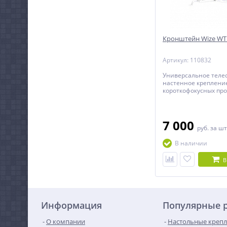
Кронштейн Wize W
Артикул: 110832
Универсальное теле
настенное креплени
короткофокусных пр
весом до 20 кг.
7 000
руб.
за шт
В наличии
В
Информация
Популярные 
О компании
Настольные крепл