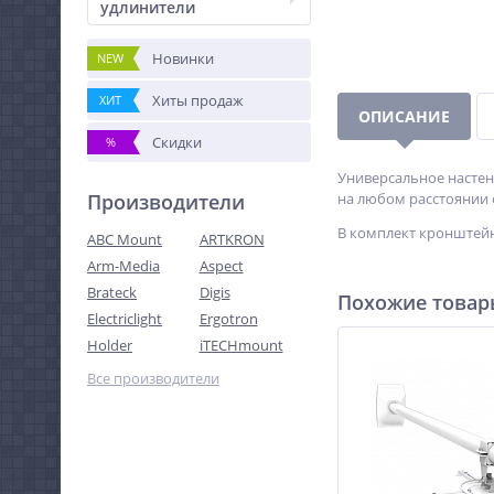
удлинители
Новинки
NEW
Хиты продаж
ХИТ
ОПИСАНИЕ
Скидки
%
Универсальное настен
Производители
на любом расстоянии о
В комплект кронштей
ABC Mount
ARTKRON
Arm-Media
Aspect
Brateck
Digis
Похожие това
Electriclight
Ergotron
Holder
iTECHmount
Все производители