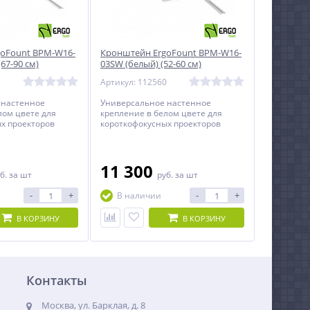
oFount BPM-W16-
Кронштейн ErgoFount BPM-W16-
67-90 см)
03SW (белый) (52-60 см)
1
Артикул: 112560
 настенное
Универсальное настенное
лом цвете для
крепление в белом цвете для
х проекторов
короткофокусных проекторов
весом до 26 кг.
11 300
б.
за шт
руб.
за шт
-
+
-
+
В наличии
В КОРЗИНУ
В КОРЗИНУ
Контакты
Москва, ул. Барклая, д. 8