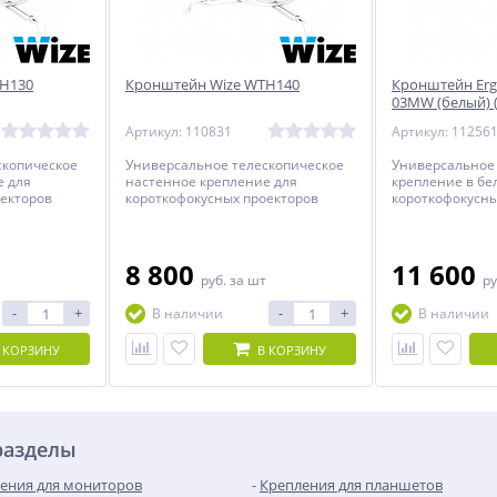
TH130
Кронштейн Wize WTH140
Кронштейн Erg
03MW (белый) (
Артикул: 110831
Артикул: 11256
скопическое
Универсальное телескопическое
Универсальное
е для
настенное крепление для
крепление в бе
оекторов
короткофокусных проекторов
короткофокусны
весом до 20 кг.
весом до 26 кг.
8 800
11 600
руб.
за шт
ру
-
+
-
+
В наличии
В наличии
 КОРЗИНУ
В КОРЗИНУ
разделы
ения для мониторов
Крепления для планшетов