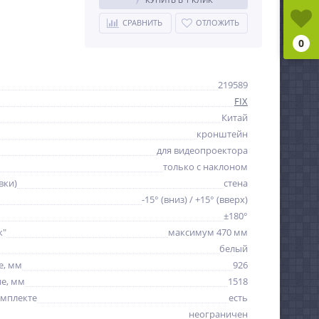
СРАВНИТЬ
ОТЛОЖИТЬ
0
219589
FIX
Китай
кронштейн
для видеопроектора
только с наклоном
вки)
стена
-15° (вниз) / +15° (вверх)
±180°
к"
максимум 470 мм
белый
е, мм
926
е, мм
1518
омплекте
есть
неограничен