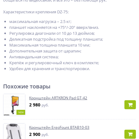
общаться по видеосвязи, и всё это – без помощи рук.
Характеристики крепления DZ-75:
максимальная нагрузка – 2.5 кг;
планшет наклоняется на +75°/-20° вверх/вниз.
Регулировка диагонали от 10 до 13 дюймов;
Деликатная подстройка под толщину планшета;
Максимальная толщина планшета 10 мм;
Дополнительная защита от царапин;
Антивандальная система;
Крепёж и регулировочный ключ в комплекте;
Удобен для хранения и транспортировки.
Похожие товары
Кронштейн ARTKRON Pad GT-42
2 980
руб.
NEW
Кронштейн ErgoFount BTAB10-03
2 900
руб.