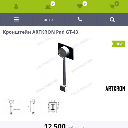
0
0
0
МЕНЮ
Кронштейн ARTKRON Pad GT-43
NEW
12 500
руб. за шт