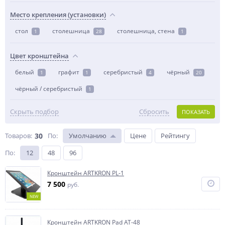
Место крепления (установки)
стол
столешница
столешница, стена
1
28
1
Цвет кронштейна
белый
графит
серебристый
чёрный
1
1
4
20
чёрный / серебристый
1
Скрыть подбор
Сбросить
ПОКАЗАТЬ
Товаров:
30
По
:
Умолчанию
Цене
Рейтингу
По
:
12
48
96
Кронштейн ARTKRON PL-1
7 500
руб.
NEW
Кронштейн ARTKRON Pad AT-48