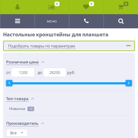
0
0
0
МЕНЮ
Настольные кронштейны для планшета
Подобрать товары по параметрам
Розничная цена
от
до
руб.
Тип товара
Новинка
15
Производитель
Все