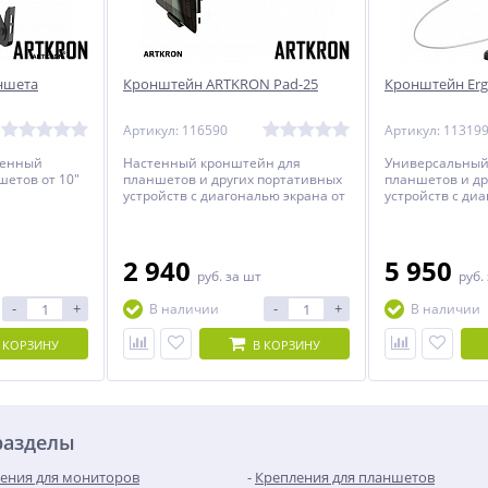
ншета
Кронштейн ARTKRON Pad-25
Кронштейн Erg
Артикул: 116590
Артикул: 11319
тенный
Настенный кронштейн для
Универсальный
етов от 10"
планшетов и других портативных
планшетов и др
устройств с диагональю экрана от
устройств с ди
4.7 до 14 дюймов.
7,9 до 10,5 дюй
2 940
5 950
руб.
за шт
руб.
-
+
-
+
В наличии
В наличии
 КОРЗИНУ
В КОРЗИНУ
разделы
ения для мониторов
Крепления для планшетов