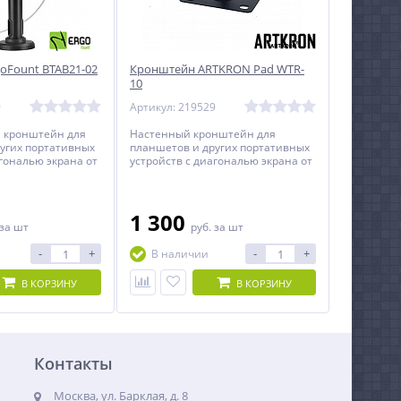
oFount BTAB21-02
Кронштейн ARTKRON Pad WTR-
10
9
Артикул: 219529
 кронштейн для
Настенный кронштейн для
угих портативных
планшетов и других портативных
агональю экрана от
устройств с диагональю экрана от
мов.
7 до 11 дюймов.
1 300
за шт
руб.
за шт
-
+
-
+
В наличии
В КОРЗИНУ
В КОРЗИНУ
Контакты
Москва, ул. Барклая, д. 8