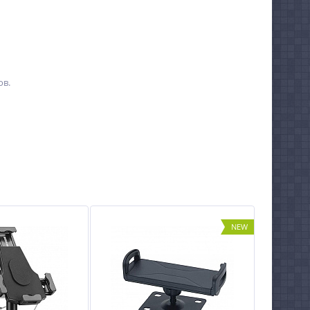
ов.
NEW