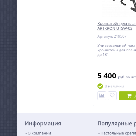
Кронштейн для пла
ARTKRON UTSW-02
Артикул: 219507
Универсальный нас
кронштейн для планш
до 13".
5 400
руб.
за шт
В наличии
В
Информация
Популярные 
О компании
Настольные крепл