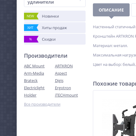
удлинители
ОПИСАНИЕ
Новинки
NEW
Настенный статичный 
Хиты продаж
ХИТ
Кронштейн ARTKRON Pa
Скидки
%
Материал: металл.
Производители
Максимальная нагрузка
Цвет на выбор: белый
ABC Mount
ARTKRON
Arm-Media
Aspect
Brateck
Digis
Похожие това
Electriclight
Ergotron
Holder
iTECHmount
Все производители