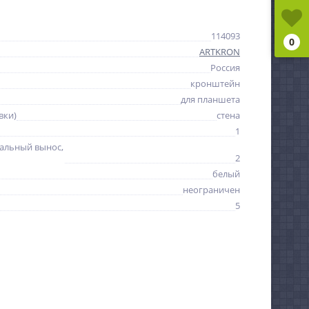
114093
0
ARTKRON
Россия
кронштейн
для планшета
вки)
стена
1
альный вынос,
2
белый
неограничен
5