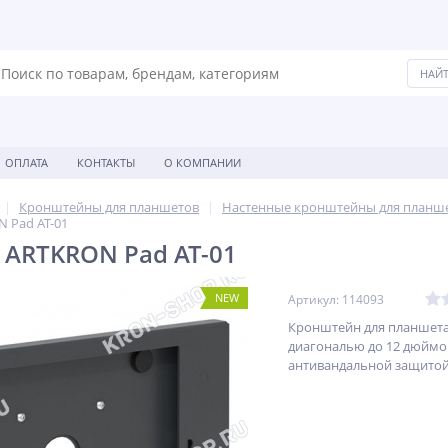
ОПЛАТА
КОНТАКТЫ
О КОМПАНИИ
Кронштейны для планшетов
Настенные кронштейны для планш
 Pad AT-01
ARTKRON Pad AT-01
NEW
Артикул: 114093
Кронштейн для планшет
диагональю до 12 дюймо
антивандальной защитой