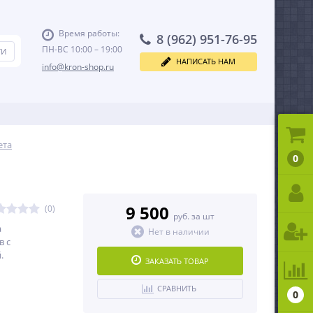
Время работы:
8 (962) 951-76-95
ПН-ВС 10:00 – 19:00
НАПИСАТЬ НАМ
info@kron-shop.ru
ета
0
9 500
(0)
руб. за шт
а
Нет в наличии
в с
.
ЗАКАЗАТЬ ТОВАР
СРАВНИТЬ
0