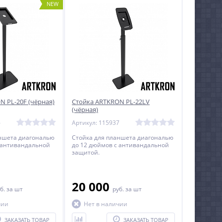
NEW
N PL-20F (чёрная)
Стойка ARTKRON PL-22LV
(чёрная)
6
Артикул: 115937
аншета диагональю
Стойка для планшета диагональю
 антивандальной
до 12 дюймов с антивандальной
защитой.
20 000
б.
за шт
руб.
за шт
чии
Нет в наличии
ЗАКАЗАТЬ ТОВАР
ЗАКАЗАТЬ ТОВАР