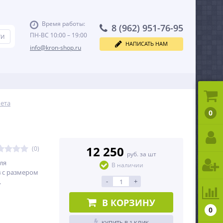
Время работы:
8 (962) 951-76-95
ПН-ВС 10:00 – 19:00
НАПИСАТЬ НАМ
info@kron-shop.ru
ета
0
12 250
(0)
руб. за шт
ля
В наличии
 с размером
-
+
.
В КОРЗИНУ
0
КУПИТЬ В 1 КЛИК