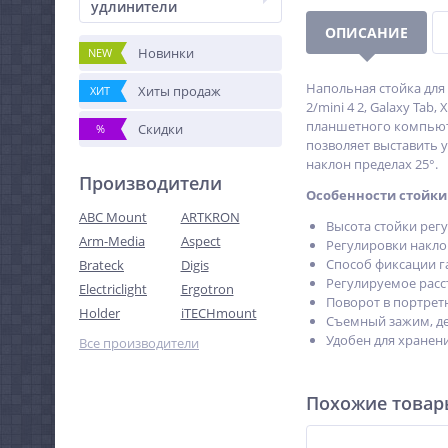
удлинители
ОПИСАНИЕ
Новинки
NEW
Напольная стойка для
Хиты продаж
ХИТ
2/mini 4 2, Galaxy Tab
планшетного компьюте
Скидки
%
позволяет выставить 
наклон пределах 25°.
Производители
Особенности стойки
ABC Mount
ARTKRON
Высота стойки регу
Arm-Media
Aspect
Регулировки наклон
Способ фиксации г
Brateck
Digis
Регулируемое расс
Electriclight
Ergotron
Поворот в портрет
Holder
iTECHmount
Съемный зажим, де
Удобен для хранен
Все производители
Похожие това