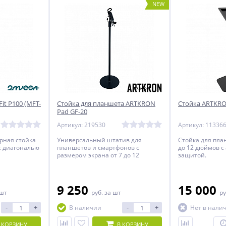
NEW
it P100 (MFT-
Стойка для планшета ARTKRON
Стойка ARTKRO
Pad GF-20
Артикул: 219530
Артикул: 11336
рная стойка
Универсальный штатив для
Стойка для пл
с диагональю
планшетов и смартфонов с
до 12 дюймов с
размером экрана от 7 до 12
защитой.
дюймов.
9 250
15 000
 шт
руб.
за шт
ру
-
+
-
+
В наличии
Нет в нали
 КОРЗИНУ
В КОРЗИНУ