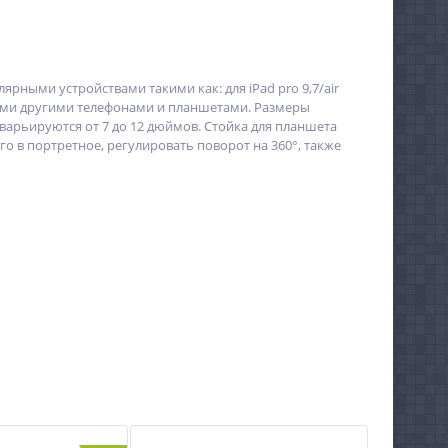
ными устройствами такими как: для iPad pro 9,7/air
 многими другими телефонами и планшетами. Размеры
арьируются от 7 до 12 дюймов. Стойка для планшета
 в портретное, регулировать поворот на 360°, также