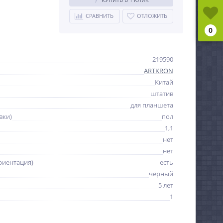
СРАВНИТЬ
ОТЛОЖИТЬ
0
219590
ARTKRON
Китай
штатив
для планшета
вки)
пол
1,1
нет
нет
риентация)
есть
чёрный
5 лет
1