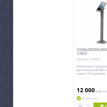
Стойка 2MVESA MiniF
1100-S)
Артикул: 219643
Напольная стациона
для планшетов iPAD 
экрана 10,5 дюймов.
12 000
руб.
за
В наличии
В