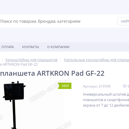
ОПЛАТА
КОНТАКТЫ
О КОМПАНИИ
Кронштейны для планшетов
Напольные кронштейны для планш
а ARTKRON Pad GF-22
 планшета ARTKRON Pad GF-22
NEW
Артикул: 219590
Универсальный штатив д
планшетов и смартфонов
экрана от 7 до 12 дюймов