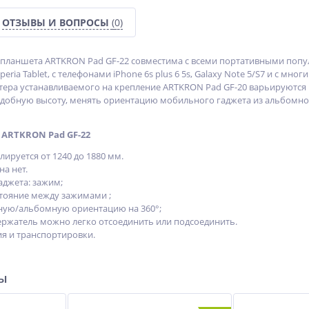
ОТЗЫВЫ И ВОПРОСЫ
(0)
 планшета ARTKRON Pad GF-22 совместима с всеми портативными популяр
, Xperia Tablet, с телефонами iPhone 6s plus 6 5s, Galaxy Note 5/S7 и с
ра устанавливаемого на крепление ARTKRON Pad GF-20 варьируются в
удобную высоту, менять ориентацию мобильного гаджета из альбомного
 ARTKRON Pad GF-22
лируется от 1240 до 1880 мм.
а нет.
аджета: зажим;
тояние между зажимами ;
ную/альбомную ориентацию на 360°;
ржатель можно легко отсоединить или подсоединить.
ия и транспортировки.
ры