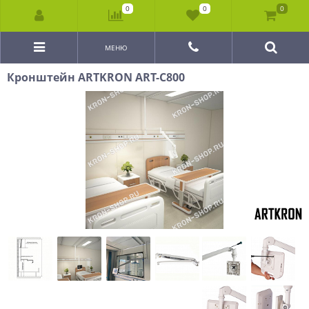
0
0
0
МЕНЮ
Кронштейн ARTKRON ART-C800