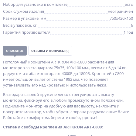
Набор для установки в комплекте
есть
Срок службы изделия
неограничен
Размер в упаковке, мм
750x420x150
Вес в упаковке, кг
6
Гарантия производителя
1 год
ОПИСАНИЕ
ОТЗЫВЫ И ВОПРОСЫ
(0)
Потолочный кронштейн ARTKRON ART-C800 рассчитан для
мониторов со стандартом 75х75, 100х100 мм., весом от 6 до 14 кг.
радиусом изгиба монитора от 4000R до 1800R. Кронштейн C800
имеет большой вылет от стены 1982 мм, что позволяет
устанавливать его над кроватью и использовать лежа.
Благодаря газовой пружине легко отрегулировать высоту
монитора, фиксируя его в любом промежуточном положении.
Поднимите монитор на удобную для вас высоту, наклоните и
поверните монитор, чтобы убрать с экрана раздражающие блики.
Работайте с комфортом, берегите своё здоровье!
Степени свободы крепления ARTKRON ART-C800: