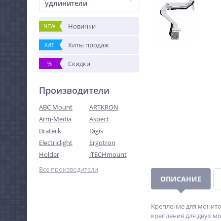
удлинители
Новинки
NEW
Хиты продаж
ХИТ
Скидки
%
Производители
ABC Mount
ARTKRON
Arm-Media
Aspect
Brateck
Digis
Electriclight
Ergotron
Holder
iTECHmount
Все производители
ОПИСАНИЕ
Крепление для монитор
крепления для двух м