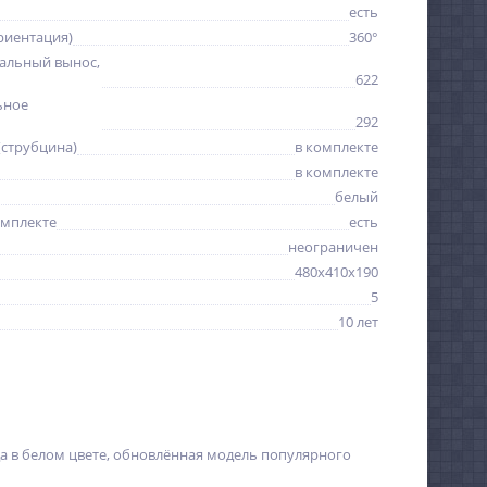
есть
риентация)
360°
альный вынос,
622
ьное
292
(струбцина)
в комплекте
в комплекте
белый
омплекте
есть
неограничен
480x410x190
5
10 лет
ода в белом цвете, обновлённая модель популярного