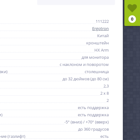
0
111222
Ergotron
Китай
кронштейн
HX Arm
для монитора
с наклоном и поворотом
вки)
столешница
до 32 дюймов (до 80 см)
2,3
2 x 8
2
есть поддержка
м)
есть поддержка
-5° (вниз) / +70° (вверх)
до 360 градусов
ие (газлифт)
есть