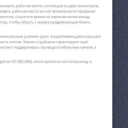
анизовать рабочее место, состоящее из двух мониторов.
изовать рабочее место за счёт возможности придания
ументов, сократите время на переключение между
тор, чтобы убрать с экрана раздражающие блики.
а минимальным усилием руки. Защелкивающаяся крышка-
айного снятия. Зажим-струбцина гарантируют ещё
огают поддерживать провода в кабельном канале, а
tron 97-582-009), легко крепится на столешницу и