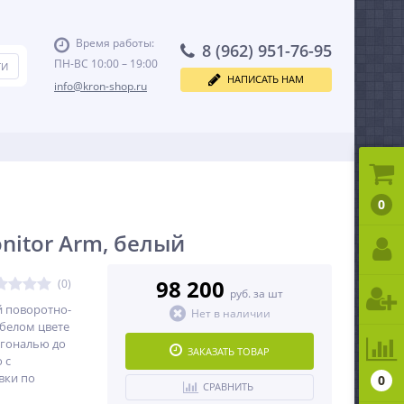
Время работы:
8 (962) 951-76-95
ПН-ВС 10:00 – 19:00
НАПИСАТЬ НАМ
info@kron-shop.ru
0
nitor Arm, белый
98 200
(0)
руб. за шт
 поворотно-
Нет в наличии
белом цвете
агональю до
ЗАКАЗАТЬ ТОВАР
 c
вки по
0
СРАВНИТЬ