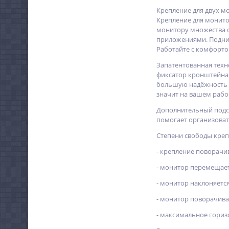
Крепление для двух мо
Крепление для монитор
монитору множества с
приложениями. Подним
Работайте с комфортом
Запатентованная техн
фиксатор кронштейна E
большую надёжность и
значит на вашем рабо
Дополнительный подст
помогает организоват
Степени свободы крепл
- крепление поворачив
- монитор перемещает
- монитор наклоняется 
- монитор поворачива
- максимальное гориз