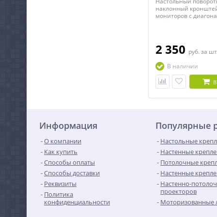
Настольный поворот
наклонный кронште
мониторов с диагона
дюймов.
2 350
руб.
за шт
В наличии
В
Информация
Популярные 
О компании
Настольные крепл
Как купить
Настенные крепле
Способы оплаты
Потолочные крепл
Способы доставки
Настенные крепле
Реквизиты
Настенно-потолоч
проекторов
Политика
конфиденциальности
Моторизованные 