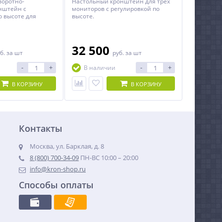
воротно-
Настольный кронштейн для трёх
нштейн c
мониторов c регулировкой по
о высоте для
высоте.
гональю до 27
 14 кг.
32 500
б.
за шт
руб.
за шт
-
+
-
+
В наличии
В КОРЗИНУ
В КОРЗИНУ
Контакты
Москва, ул. Барклая, д. 8
8 (800) 700-34-09
ПН-ВС 10:00 – 20:00
info@kron-shop.ru
Способы оплаты