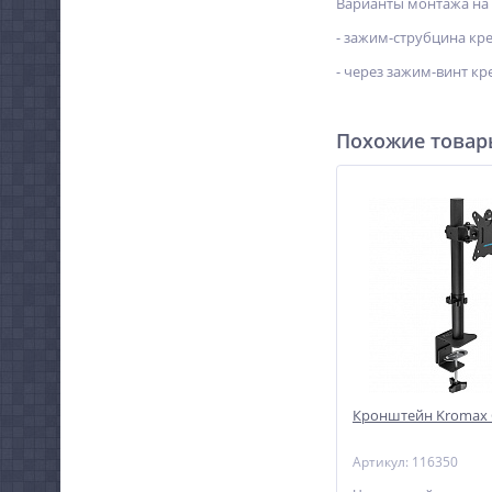
Варианты монтажа на 
- зажим-струбцина кре
- через зажим-винт кр
Похожие това
Кронштейн Kromax 
Артикул: 116350