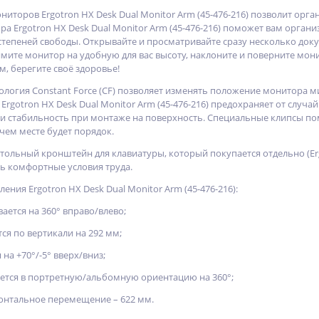
ниторов Ergotron HX Desk Dual Monitor Arm (45-476-216) позволит орг
а Ergotron HX Desk Dual Monitor Arm (45-476-216) поможет вам орган
тепеней свободы. Открывайте и просматривайте сразу несколько док
ите монитор на удобную для вас высоту, наклоните и поверните мони
, берегите своё здоровье!
ология Constant Force (CF) позволяет изменять положение монитор
rgotron HX Desk Dual Monitor Arm (45-476-216) предохраняет от случ
 стабильность при монтаже на поверхность. Специальные клипсы пом
чем месте будет порядок.
ольный кронштейн для клавиатуры, который покупается отдельно (Ergo
ь комфортные условия труда.
ения Ergotron HX Desk Dual Monitor Arm (45-476-216):
ается на 360° вправо/влево;
ся по вертикали на 292 мм;
на +70°/-5° вверх/вниз;
ется в портретную/альбомную ориентацию на 360°;
онтальное перемещение – 622 мм.