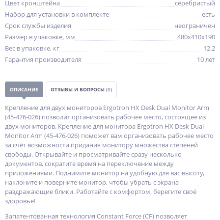
Цвет кронштейна
серебристый
Набор для установки в комплекте
есть
Срок службы изделия
неограничен
Размер в упаковке, мм
480x410x190
Вес в упаковке, кг
12.2
Гарантия производителя
10 лет
ОПИСАНИЕ
ОТЗЫВЫ И ВОПРОСЫ
(0)
Крепление для двух мониторов Ergotron HX Desk Dual Monitor Arm
(45-476-026) позволит организовать рабочее место, состоящее из
двух мониторов. Крепление для монитора Ergotron HX Desk Dual
Monitor Arm (45-476-026) поможет вам организовать рабочее место
за счёт возможности придания монитору множества степеней
свободы. Открывайте и просматривайте сразу несколько
документов, сократите время на переключение между
приложениями. Поднимите монитор на удобную для вас высоту,
наклоните и поверните монитор, чтобы убрать с экрана
раздражающие блики. Работайте с комфортом, берегите своё
здоровье!
Запатентованная технология Constant Force (CF) позволяет