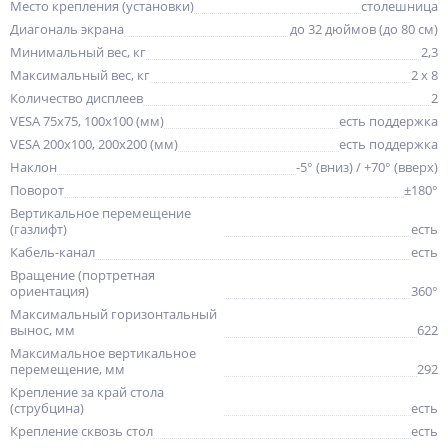
Место крепления (установки)
столешница
Диагональ экрана
до 32 дюймов (до 80 см)
Минимальный вес, кг
2,3
Максимальный вес, кг
2 x 8
Количество дисплеев
2
VESA 75x75, 100x100 (мм)
есть поддержка
VESA 200x100, 200x200 (мм)
есть поддержка
Наклон
-5° (вниз) / +70° (вверх)
Поворот
±180°
Вертикальное перемещение
(газлифт)
есть
Кабель-канал
есть
Вращение (портретная
ориентация)
360°
Максимальный горизонтальный
вынос, мм
622
Максимальное вертикальное
перемещение, мм
292
Крепление за край стола
(струбцина)
есть
Крепление сквозь стол
есть