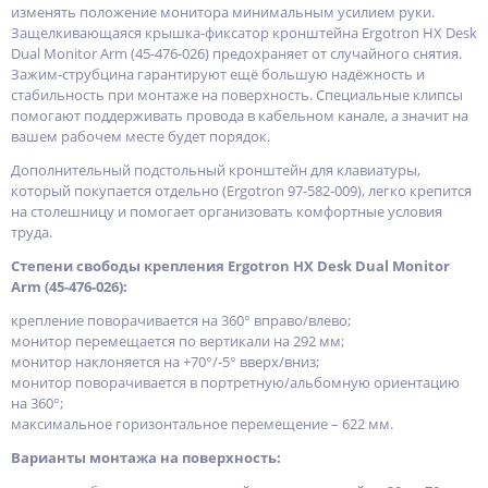
изменять положение монитора минимальным усилием руки.
Защелкивающаяся крышка-фиксатор кронштейна Ergotron HX Desk
Dual Monitor Arm (45-476-026) предохраняет от случайного снятия.
Зажим-струбцина гарантируют ещё большую надёжность и
стабильность при монтаже на поверхность. Специальные клипсы
помогают поддерживать провода в кабельном канале, а значит на
вашем рабочем месте будет порядок.
Дополнительный подстольный кронштейн для клавиатуры,
который покупается отдельно (Ergotron 97-582-009), легко крепится
на столешницу и помогает организовать комфортные условия
труда.
Степени свободы крепления Ergotron HX Desk Dual Monitor
Arm (45-476-026):
крепление поворачивается на 360° вправо/влево;
монитор перемещается по вертикали на 292 мм;
монитор наклоняется на +70°/-5° вверх/вниз;
монитор поворачивается в портретную/альбомную ориентацию
на 360°;
максимальное горизонтальное перемещение – 622 мм.
Варианты монтажа на поверхность: