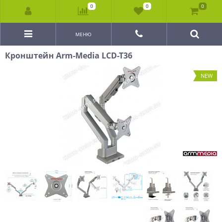
0
0
0
МЕНЮ
Кронштейн Arm-Media LCD-T36
NEW