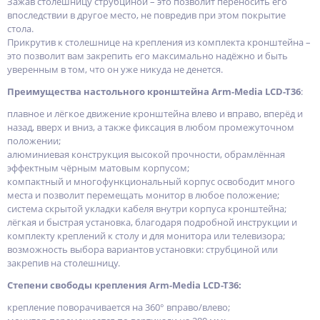
Зажав столешницу струбциной – это позволит переносить его
впоследствии в другое место, не повредив при этом покрытие
стола.
Прикрутив к столешнице на крепления из комплекта кронштейна –
это позволит вам закрепить его максимально надёжно и быть
уверенным в том, что он уже никуда не денется.
Преимущества настольного кронштейна Arm-Media LCD-T36
:
плавное и лёгкое движение кронштейна влево и вправо, вперёд и
назад, вверх и вниз, а также фиксация в любом промежуточном
положении;
алюминиевая конструкция высокой прочности, обрамлённая
эффектным чёрным матовым корпусом;
компактный и многофункциональный корпус освободит много
места и позволит перемещать монитор в любое положение;
система скрытой укладки кабеля внутри корпуса кронштейна;
лёгкая и быстрая установка, благодаря подробной инструкции и
комплекту креплений к столу и для монитора или телевизора;
возможность выбора вариантов установки: струбциной или
закрепив на столешницу.
Степени свободы крепления Arm-Media LCD-T36:
крепление поворачивается на 360° вправо/влево;