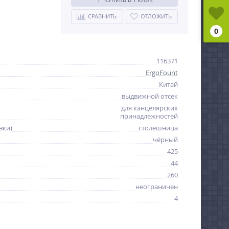
СРАВНИТЬ
ОТЛОЖИТЬ
0
116371
ErgoFount
Китай
выдвижной отсек
для канцелярских
принадлежностей
вки)
столешница
чёрный
425
44
260
неограничен
4