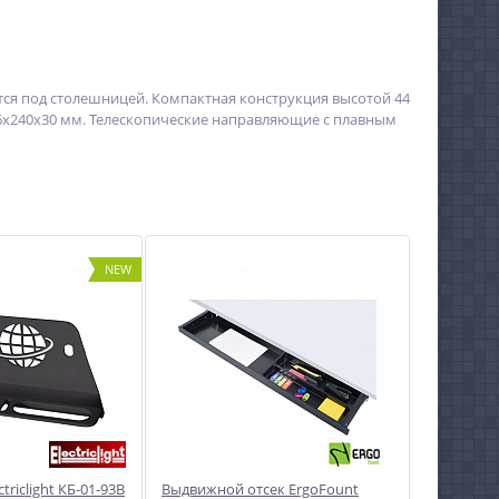
тся под столешницей. Компактная конструкция высотой 44
56x240x30 мм. Телескопические направляющие с плавным
NEW
riclight КБ-01-93B
Выдвижной отсек ErgoFount