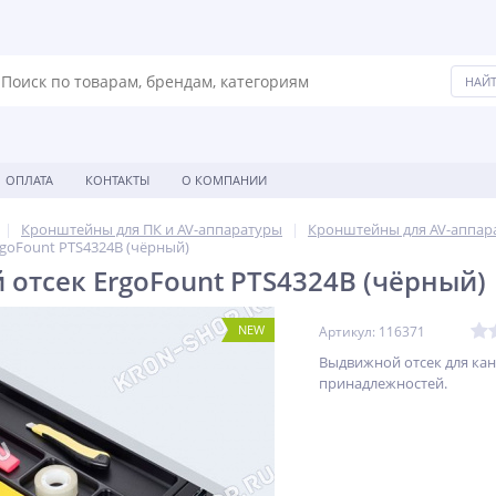
ОПЛАТА
КОНТАКТЫ
О КОМПАНИИ
Кронштейны для ПК и AV-аппаратуры
Кронштейны для AV-аппар
goFount PTS4324B (чёрный)
отсек ErgoFount PTS4324B (чёрный)
NEW
Артикул: 116371
Выдвижной отсек для ка
принадлежностей.