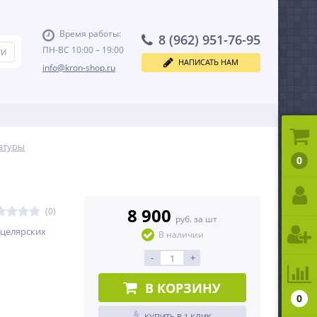
Время работы:
8 (962) 951-76-95
ПН-ВС 10:00 – 19:00
НАПИСАТЬ НАМ
info@kron-shop.ru
атуры
0
8 900
(0)
руб. за шт
нцелярских
В наличии
-
+
В КОРЗИНУ
0
КУПИТЬ В 1 КЛИК