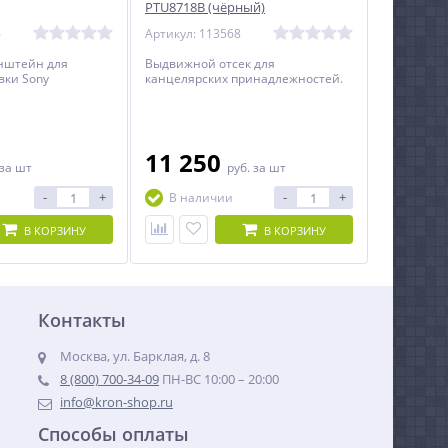
PTU8718B (чёрный)
6
Артикул: 113568
нштейн для
Выдвижной отсек для
вки Sony
канцелярских принадлежностей.
11 250
за шт
руб.
за шт
-
+
-
+
В наличии
В КОРЗИНУ
В КОРЗИНУ
Контакты
Москва, ул. Барклая, д. 8
8 (800) 700-34-09
ПН-ВС 10:00 – 20:00
info@kron-shop.ru
Способы оплаты