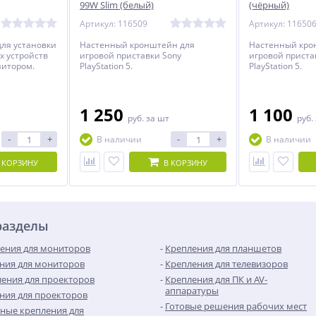
99W Slim (белый)
(чёрный)
Артикул: 116509
Артикул: 11650
для установки
Настенный кронштейн для
Настенный кро
х устройств
игровой приставки Sony
игровой приста
нитором.
PlayStation 5.
PlayStation 5.
1 250
1 100
руб.
за шт
руб.
-
+
-
+
В наличии
В наличии
 КОРЗИНУ
В КОРЗИНУ
разделы
ения для мониторов
Крепления для планшетов
ния для мониторов
Крепления для телевизоров
ения для проекторов
Крепления для ПК и AV-
аппаратуры
ния для проекторов
Готовые решения рабочих мест
ные крепления для