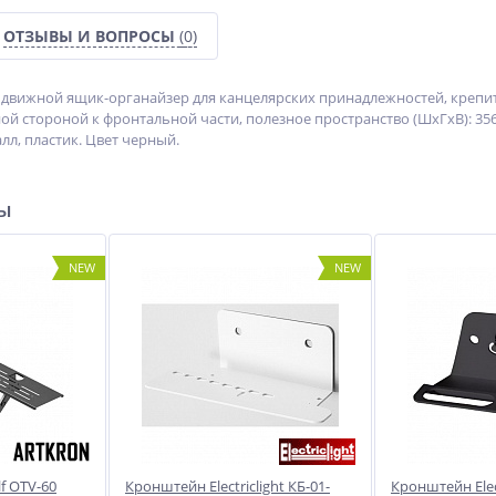
ОТЗЫВЫ И ВОПРОСЫ
(0)
ыдвижной ящик-органайзер для канцелярских принадлежностей, крепи
ной стороной к фронтальной части, полезное пространство (ШxГxВ): 3
лл, пластик. Цвет черный.
ры
NEW
NEW
f OTV-60
Кронштейн Electriclight КБ-01-
Кронштейн Elect