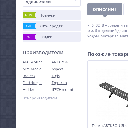
удлинители
ОПИСАНИЕ
Новинки
NEW
PTS4324B – средний в
Хиты продаж
ХИТ
мм. 6 отделений длин
ходом. Материал: мета
Скидки
%
Производители
Похожие това
ABC Mount
ARTKRON
Arm-Media
Aspect
Brateck
Digis
Electriclight
Ergotron
Holder
iTECHmount
Все производители
Полка ARTKRON Shel