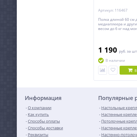
Артикул: 116467
Полка длиной 60 см 
медиаплеера и други
весом до 6 кг над мо
1 190
руб.
за шт
В наличии
В
Информация
Популярные 
О компании
Настольные крепл
Как купить
Настенные крепле
Способы оплаты
Потолочные крепл
Способы доставки
Настенные крепле
Реквизиты
Настенно-потолоч