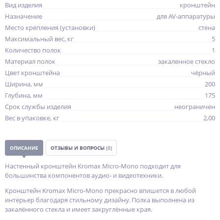
Вид изделия
кронштейн
Назначение
для AV-аппаратуры
Место крепления (установки)
стена
Максимальный вес, кг
5
Количество полок
1
Материал полок
закаленное стекло
Цвет кронштейна
чёрный
Ширина, мм
200
Глубина, мм
175
Срок службы изделия
неограничен
Вес в упаковке, кг
2,00
ОПИСАНИЕ
ОТЗЫВЫ И ВОПРОСЫ
(0)
Настенный кронштейн Kromax Micro-Mono подходит для
большинства компонентов аудио- и видеотехники.
Кронштейн Kromax Micro-Mono прекрасно впишется в любой
интерьер благодаря стильному дизайну. Полка выполнена из
закалённого стекла и имеет закруглённые края.