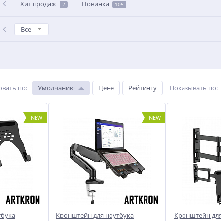
Хит продаж
Новинка
2
105
Все
овать по
:
Умолчанию
Цене
Рейтингу
Показывать по
:
NEW
NEW
тбука
Кронштейн для ноутбука
Кронштейн для