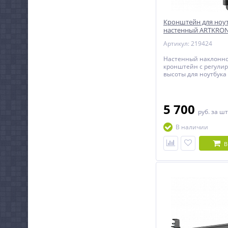
Кронштейн для ноу
настенный ARTKRON 
Артикул: 219424
Настенный наклонн
кронштейн с регули
высоты для ноутбука
планшета, подставка
от 10 до 16 дюймов.
5 700
руб.
за шт
В наличии
В