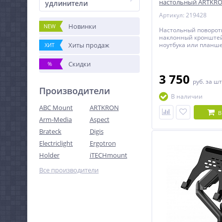
настольный ARTKRON
удлинители
Артикул: 219428
Новинки
NEW
Настольный поворот
наклонный кронште
Хиты продаж
ноутбука или планше
ХИТ
Скидки
%
3 750
руб.
за шт
Производители
В наличии
ABC Mount
ARTKRON
В
Arm-Media
Aspect
Brateck
Digis
Electriclight
Ergotron
Holder
iTECHmount
Все производители