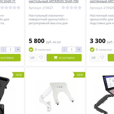
 Shelf-71
настольный ARTKRON Shelf-700
настенный ART
Артикул: 219427
Артикул: 21942
но-
Настольный наклонно-
Настенный нак
йн для
поворотный кронштейн с
кронштейн для 
та.
регулировкой высоты для
подставка для н
ноутбука или планшета, подставка
дюймов.
для ноутбука от 10 до 16 дюймов.
5 800
3 300
руб.
за шт
руб.
-
+
-
+
В наличии
В наличии
 КОРЗИНУ
В КОРЗИНУ
NEW
NEW