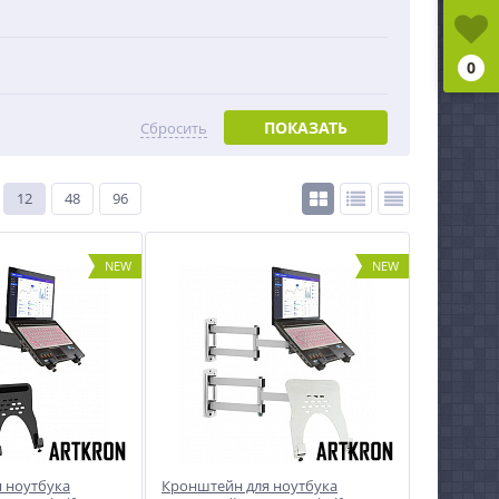
0
ПОКАЗАТЬ
Сбросить
12
48
96
NEW
NEW
 ноутбука
Кронштейн для ноутбука