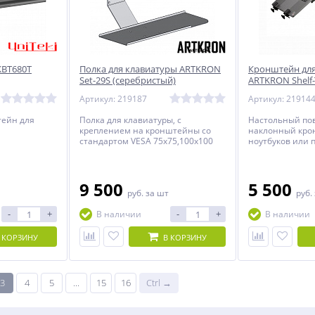
KBT680T
Полка для клавиатуры ARTKRON
Кронштейн для
Set-29S (серебристый)
ARTKRON Shelf-
Артикул: 219187
Артикул: 21914
ейн для
Полка для клавиатуры, с
Настольный по
креплением на кронштейны со
наклонный кро
стандартом VESA 75х75,100х100
ноутбуков или 
мм.
9 500
5 500
руб.
за шт
руб.
-
+
-
+
В наличии
В наличии
 КОРЗИНУ
В КОРЗИНУ
3
4
5
...
15
16
Ctrl →