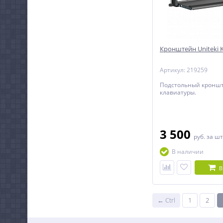
Кронштейн Uniteki 
Артикул: 219259
Подстольный кроншт
клавиатуры.
3 500
руб.
за шт
В наличии
В
← Ctrl
1
2