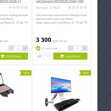
KRON Shelf-17
настенный ARTKRON Shelf-14W
6
Артикул: 219425
лонно-поворотный
Настенный наклонно-поворотный
ноутбука,
кронштейн для ноутбука,
оутбука от 10 до 16
подставка для ноутбука от 10 до 16
дюймов.
3 300
за шт
руб.
за шт
-
+
-
+
В наличии
В КОРЗИНУ
В КОРЗИНУ
NEW
NEW