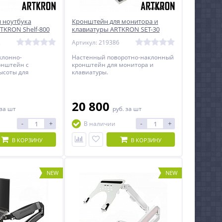
 ноутбука
Кронштейн для монитора и
TKRON Shelf-800
клавиатуры ARTKRON SET-30
2
Артикул: 219386
клонно-
Настенный поворотно-наклонный
онштейн с
кронштейн для монитора и
ысоты для
клавиатуры.
ланшета, подставка
 10 до 16 дюймов.
20 800
за шт
руб.
за шт
-
+
-
+
В наличии
В КОРЗИНУ
В КОРЗИНУ
NEW
NEW