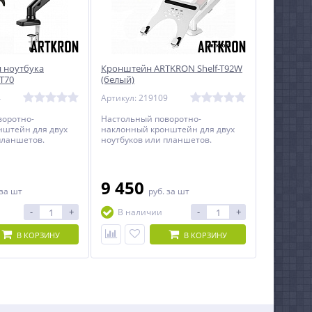
 ноутбука
Кронштейн ARTKRON Shelf-T92W
T70
(белый)
4
Артикул: 219109
воротно-
Настольный поворотно-
нштейн для двух
наклонный кронштейн для двух
планшетов.
ноутбуков или планшетов.
9 450
за шт
руб.
за шт
-
+
-
+
В наличии
В КОРЗИНУ
В КОРЗИНУ