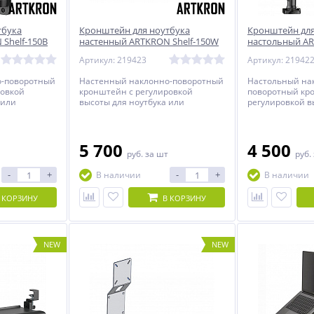
тбука
Кронштейн для ноутбука
Кронштейн для
Shelf-150B
настенный ARTKRON Shelf-150W
настольный AR
Артикул: 219423
Артикул: 21942
о-поворотный
Настенный наклонно-поворотный
Настольный на
ровкой
кронштейн с регулировкой
поворотный кр
 или
высоты для ноутбука или
регулировкой в
 для ноутбука
планшета, подставка для ноутбука
ноутбука или п
от 10 до 16 дюймов.
для ноутбука от
5 700
4 500
руб.
за шт
руб.
-
+
-
+
В наличии
В наличии
 КОРЗИНУ
В КОРЗИНУ
NEW
NEW