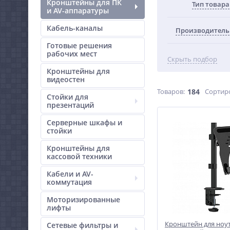
Кронштейны для ПК
Тип товара
и AV-аппаратуры
Кабель-каналы
Производитель
Готовые решения
рабочих мест
Скрыть подбор
Кронштейны для
видеостен
Товаров:
184
Сортир
Стойки для
презентаций
Серверные шкафы и
стойки
Кронштейны для
кассовой техники
Кабели и AV-
коммутация
Моторизированные
лифты
Кронштейн для ноу
Сетевые фильтры и