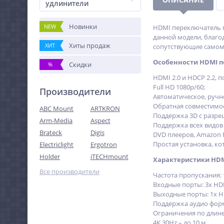
удлинители
Новинки
NEW
HDMI переключатель п
данной модели, благо
Хиты продаж
ХИТ
сопутствующие самом
Особенности HDMI пе
Скидки
%
HDMI 2.0 и HDCP 2.2, 
Full HD 1080p/60;
Производители
Автоматическое, ручн
Обратная совместимос
ABC Mount
ARTKRON
Поддержка 3D с разреше
Arm-Media
Aspect
Поддержка всех видов 
Brateck
Digis
DVD плееров, Amazon F
Простая установка, к
Electriclight
Ergotron
Holder
iTECHmount
Характеристики HDMI
Все производители
Частота пропускания: 
Входные порты: 3x HD
Выходные порты: 1x 
Поддержка аудио формат
Ограничения по длине 
4K 30Hz – до 10 м