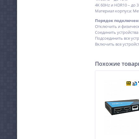
4K 60Hz и HDR10 – до 3
Материал корпуса: Ме
Порядок подключен
Отключить и физическ
Соединить устройства
Подсоединить все устр
Включить все устройс
Похожие това