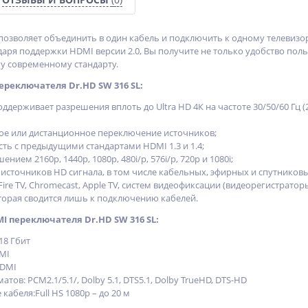
озволяет объединить в один кабель и подключить к одному телевизору
даря поддержки HDMI версии 2.0, Вы получите не только удобство пол
у современному стандарту.
реключателя Dr.HD SW 316 SL:
поддерживает разрешения вплоть до Ultra HD 4К на частоте 30/50/60 Гц 
ое или дистанционное переключение источников;
ть с предыдущими стандартами HDMI 1.3 и 1.4;
нием 2160p, 1440p, 1080p, 480i/p, 576i/р, 720p и 1080i;
источников HD сигнала, в том числе кабельных, эфирных и спутниковых
ire TV, Chromecast, Apple TV, систем видеофиксации (видеорегистраторы
оторая сводится лишь к подключению кабелей.
 переключателя Dr.HD SW 316 SL:
18 Гбит
MI
HDMI
ов: PCM2.1/5.1/, Dolby 5.1, DTS5.1, Dolby TrueHD, DTS-HD
кабеля:Full HS 1080p – до 20 м