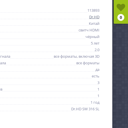
113893
Dr.HD
0
Китай
свитч HDMI
чёрный
5 лет
2.0
гнала
все форматы, включая 3D
ала
все форматы
да
есть
3
ов
1
1
1 год
Dr.HD SW 316 SL