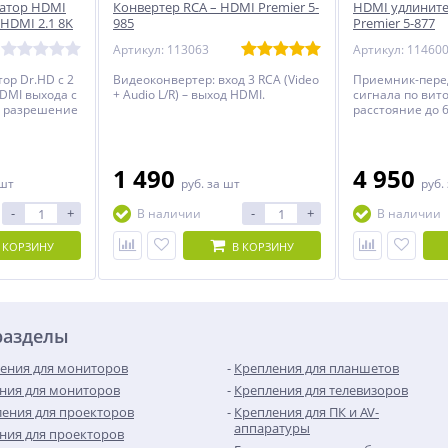
атор HDMI
Конвертер RCA – HDMI Premier 5-
HDMI удлините
 HDMI 2.1 8K
985
Premier 5-877
Артикул: 113063
Артикул: 11460
ор Dr.HD с 2
Видеоконвертер: вход 3 RCA (Video
Приемник-пере
DMI выхода с
+ Audio L/R) – выход HDMI.
сигнала по вито
1 разрешение
расстояние до 6
1 490
4 950
 шт
руб.
за шт
руб.
-
+
-
+
В наличии
В наличии
 КОРЗИНУ
В КОРЗИНУ
разделы
ения для мониторов
Крепления для планшетов
ния для мониторов
Крепления для телевизоров
ения для проекторов
Крепления для ПК и AV-
аппаратуры
ния для проекторов