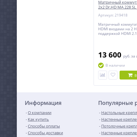
Матричный коммут
2х2 Dr.HD MA 228 SL
Артикул: 219418
Матричный коммутат
HDMI входами на 2 H
поддержкой HDMI 2.
8K.
13 600
руб.
за
В наличии
В
Информация
Популярные 
О компании
Настольные крепл
Как купить
Настенные крепле
Способы оплаты
Потолочные крепл
Способы доставки
Настенные крепле