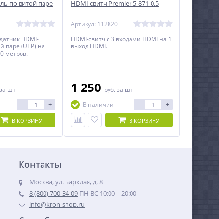
ль по витой паре
HDMI-свитч Premier 5-871-0.5
0
Артикул: 112820
датчик HDMI-
HDMI-свитч с 3 входами HDMI на 1
й паре (UTP) на
выход HDMI.
0 метров.
1 250
за шт
руб.
за шт
-
+
-
+
В наличии
В КОРЗИНУ
В КОРЗИНУ
Контакты
Москва, ул. Барклая, д. 8
8 (800) 700-34-09
ПН-ВС 10:00 – 20:00
info@kron-shop.ru