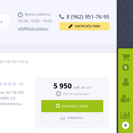
Время работы:
8 (962) 951-76-95
ПН-ВС 10:00 – 19:00
НАПИСАТЬ НАМ
info@kron-shop.ru
 Dr.HD SW 316 SL
0
5 950
(0)
руб. за шт
ль 3х1 Dr.HD
Нет в наличии
HDMI 2.0
естимость с
ЗАКАЗАТЬ ТОВАР
СРАВНИТЬ
0