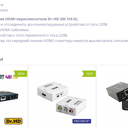
 м
талл.
ия HDMI переключателя
Dr.HD SW 316 SL
:
и отсоединить все коммутируемые устройства от сети 220В.
 HDMI кабелями.
ойства к сети переменного тока 220В.
тва. На передней панели HDMI сплиттера имеется выключатель питания
ры
NEW
NEW