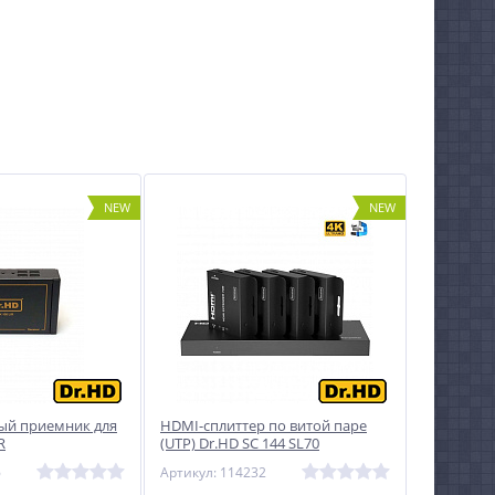
NEW
NEW
ый приемник для
HDMI-сплиттер по витой паре
R
(UTP) Dr.HD SC 144 SL70
6
Артикул: 114232