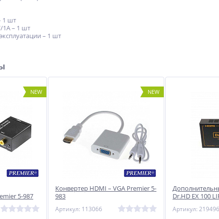
 1 шт
/1A – 1 шт
эксплуатации – 1 шт
ры
NEW
NEW
Конвертер HDMI – VGA Premier 5-
Дополнительн
emier 5-987
983
Dr.HD EX 100 LI
Артикул: 113066
Артикул: 21949