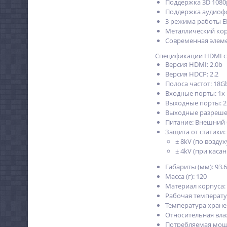
Поддержка 3D 1080
Поддержка аудиофо
3 режима работы E
Металлический ко
Современная элеме
Спецификации HDMI спл
Версия HDMI: 2.0b
Версия HDCP: 2.2
Полоса частот: 18G
Входные порты: 1x
Выходные порты: 
Выходные разрешени
Питание: Внешний б
Защита от статики:
± 8kV (по воздух
± 4kV (при касан
Габариты (мм): 93.6 (
Масса (г): 120
Материал корпуса:
Рабочая температура
Температура хранени
Относительная влаж
Потребляемая мощн