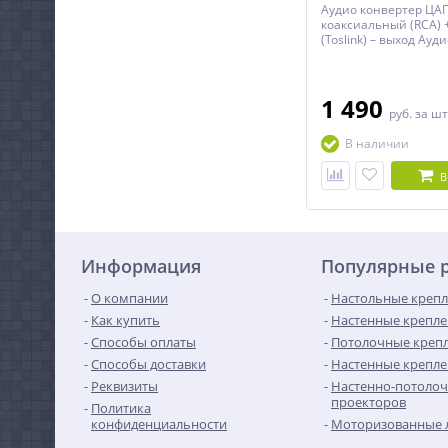
Аудио конвертер ЦАП
коаксиальный (RCA) 
(Toslink) – выход Ауди
1 490
руб.
за шт
В наличии
В
Информация
Популярные 
О компании
Настольные крепл
Как купить
Настенные крепле
Способы оплаты
Потолочные крепл
Способы доставки
Настенные крепле
Реквизиты
Настенно-потолоч
проекторов
Политика
конфиденциальности
Моторизованные 