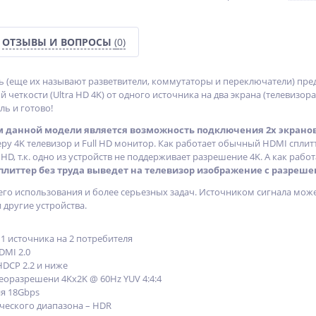
ОТЗЫВЫ И ВОПРОСЫ
(0)
 (еще их называют разветвители, коммутаторы и переключатели) пред
й четкости (Ultra HD 4K) от одного источника на два экрана (телевизор
ль и готово!
 данной модели является возможность подключения 2х экрано
ру 4K телевизор и Full HD монитор. Как работает обычный HDMI сплит
 HD, т.к. одно из устройств не поддерживает разрешение 4K. А как рабо
плиттер без труда выведет на телевизор изображение с разрешен
го использования и более серьезных задач. Источником сигнала може
 другие устройства.
 1 источника на 2 потребителя
DMI 2.0
DCP 2.2 и ниже
оразрешени 4Kx2K @ 60Hz YUV 4:4:4
я 18Gbps
ческого диапазона – HDR