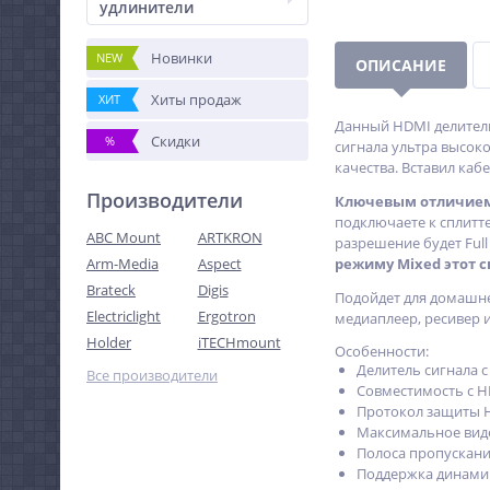
удлинители
Новинки
NEW
ОПИСАНИЕ
Хиты продаж
ХИТ
Данный HDMI делитель
Скидки
%
сигнала ультра высоко
качества. Вставил кабе
Производители
Ключевым отличием
подключаете к сплитте
ABC Mount
ARTKRON
разрешение будет Full
Arm-Media
Aspect
режиму Mixed этот с
Brateck
Digis
Подойдет для домашне
Electriclight
Ergotron
медиаплеер, ресивер и
Holder
iTECHmount
Особенности:
Делитель сигнала с
Все производители
Совместимость с H
Протокол защиты H
Максимальное виде
Полоса пропускани
Поддержка динами