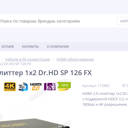
ОПЛАТА
КОНТАКТЫ
О КОМПАНИИ
Кабели и AV-коммутация
HDMI-оборудование
x2 Dr.HD SP 126 FX
литтер 1x2 Dr.HD SP 126 FX
NEW
Артикул: 113882
HDMI 2.0 сплиттер 1х2 Dr
с поддержкой HDCP 2.2, п
18Gbps и 4K разрешения.