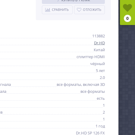
СРАВНИТЬ
ОТЛОЖИТЬ
0
113882
Dr.HD
Китай
сплиттер HDMI
чёрный
5 лет
2.0
гнала
все форматы, включая 3D
ала
все форматы
есть
1
ов
2
1
1 год
Dr.HD SP 126 FX