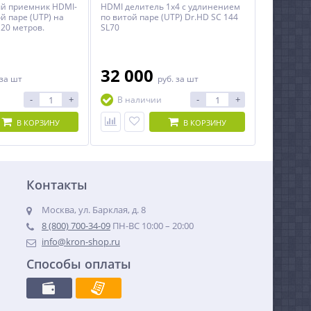
й приемник HDMI-
HDMI делитель 1x4 с удлинением
й паре (UTP) на
по витой паре (UTP) Dr.HD SC 144
120 метров.
SL70
32 000
за шт
руб.
за шт
-
+
-
+
В наличии
В КОРЗИНУ
В КОРЗИНУ
Контакты
Москва, ул. Барклая, д. 8
8 (800) 700-34-09
ПН-ВС 10:00 – 20:00
info@kron-shop.ru
Способы оплаты