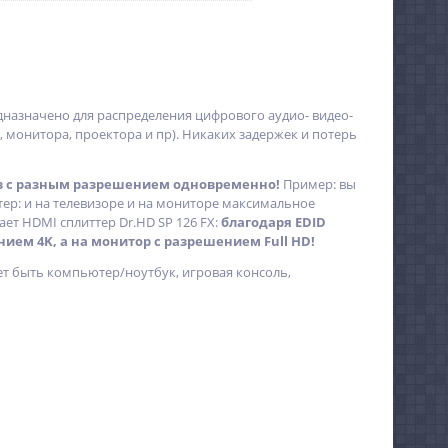
назначено для распределения цифрового аудио- видео-
а, монитора, проектора и пр). Никаких задержек и потерь
в с разным разрешением одновременно!
Пример: вы
тер: и на телевизоре и на мониторе максимальное
тает HDMI сплиттер Dr.HD SP 126 FX:
благодаря EDID
ием 4K, а на монитор с разрешением Full HD!
т быть компьютер/ноутбук, игровая консоль,