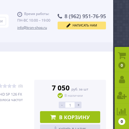
Время работы:
8 (962) 951-76-95
ПН-ВС 10:00 – 19:00
НАПИСАТЬ НАМ
info@kron-shop.ru
0
7 050
(0)
руб. за шт
.HD SP 126 FX
В наличии
олоса частот
-
+
В КОРЗИНУ
0
КУПИТЬ В 1 КЛИК