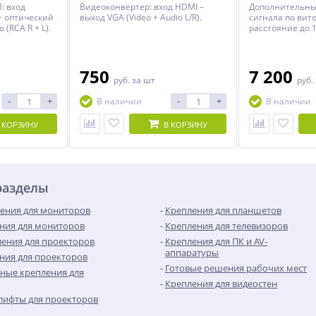
: вход
Видеоконвертер: вход HDMI –
Дополнительны
+ оптический
выход VGA (Video + Audio L/R).
сигнала по вито
о (RCA R + L).
расстояние до 
750
7 200
руб.
за шт
руб.
-
+
-
+
В наличии
В наличии
 КОРЗИНУ
В КОРЗИНУ
разделы
ения для мониторов
Крепления для планшетов
ния для мониторов
Крепления для телевизоров
ения для проекторов
Крепления для ПК и AV-
аппаратуры
ния для проекторов
Готовые решения рабочих мест
ные крепления для
Крепления для видеостен
лифты для проекторов