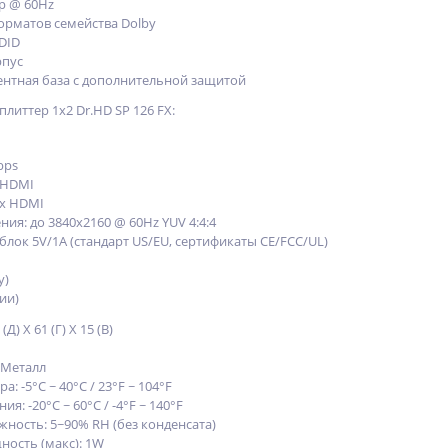
p @ 60Hz
рматов семейства Dolby
DID
рпус
нтная база с дополнительной защитой
иттер 1x2 Dr.HD SP 126 FX:
bps
 HDMI
2x HDMI
я: до 3840х2160 @ 60Hz YUV 4:4:4
лок 5V/1A (стандарт US/EU, сертификаты CE/FCC/UL)
у)
ии)
Д) X 61 (Г) X 15 (В)
 Металл
: -5°C ~ 40°C / 23°F ~ 104°F
я: -20°C ~ 60°C / -4°F ~ 140°F
ность: 5~90% RH (без конденсата)
ость (макс): 1W