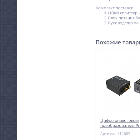
Комплект поставки:
HDMI cплиттер –
Блок питания 5V
Руководство по 
Похожие това
Цифро-аналоговый
преобразователь Pr
Артикул: 114605