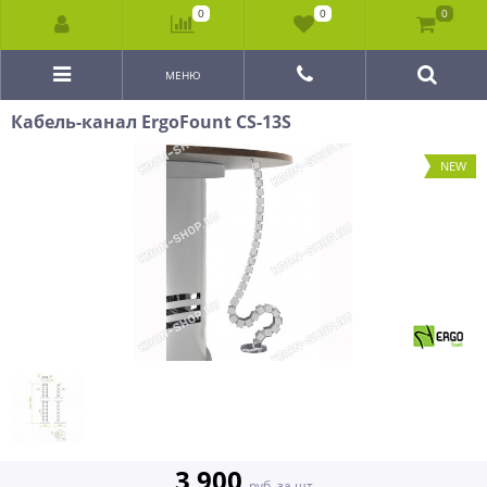
0
0
0
МЕНЮ
Кабель-канал ErgoFount CS-13S
NEW
3 900
руб. за шт