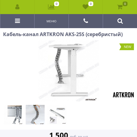
0
0
0
МЕНЮ
Кабель-канал ARTKRON AKS-25S (серебристый)
NEW
1 500
руб. за шт