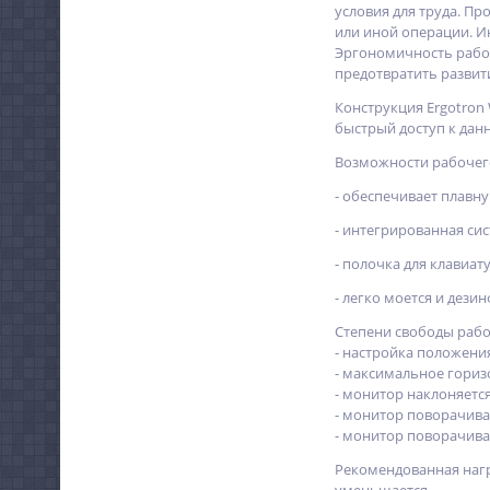
условия для труда. П
или иной операции. И
Эргономичность рабоч
предотвратить развит
Конструкция Ergotron 
быстрый доступ к дан
Возможности рабочего 
- обеспечивает плав
- интегрированная си
- полочка для клавиа
- легко моется и дези
Степени свободы рабоче
- настройка положени
- максимальное гориз
- монитор наклоняется
- монитор поворачивае
- монитор поворачива
Рекомендованная нагру