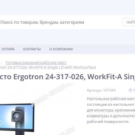
ОПЛАТА
КОНТАКТЫ
О КОМПАНИИ
Готовые решения рабочих мест
on 24-317-026, WorkFit-A Single LD with Worksurface
то Ergotron 24-317-026, WorkFit-A Sin
Артикул: 101544
Настольное рабочее мес
состоящее из настольно
для монитора, крепления
клавиатуры и дополните
рабочей поверхности.