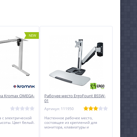
NEW
ма Kromax OMEGA-
Рабочее место ErgoFount BSSW-
01
3
Артикул: 111950
 с электрической
Настенное рабочее место,
ысоты. Цвет белый.
состоящее из креплений для
монитора, клавиатуры и
дополнительной рабочей
поверхности.