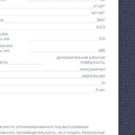
5°/20°
90°/90°
ом
360°
0-2,3
ьное
ы, мм
510
альное
ы, мм
480
дополнительная рабочая
еста
поверхность
неограничен
940x530x290
12
5 лет
очее место, оптимизированное под выполняемые
овысить производительность, но и создать безопасные