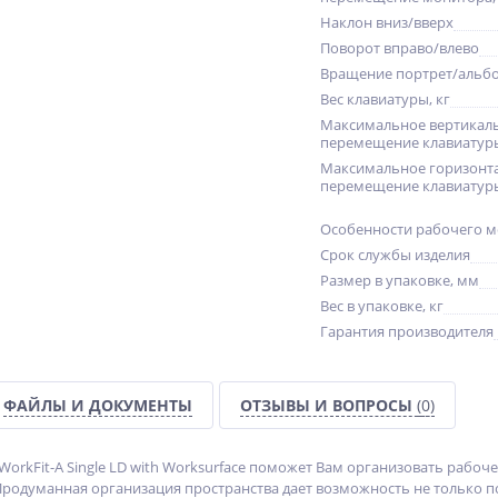
Наклон вниз/вверх
Поворот вправо/влево
Вращение портрет/альб
Вес клавиатуры, кг
Максимальное вертикал
перемещение клавиатур
Максимальное горизонт
перемещение клавиатур
Особенности рабочего м
Срок службы изделия
Размер в упаковке, мм
Вес в упаковке, кг
Гарантия производителя
ФАЙЛЫ И ДОКУМЕНТЫ
ОТЗЫВЫ И ВОПРОСЫ
(0)
 WorkFit-A Single LD with Worksurface поможет Вам организовать раб
Продуманная организация пространства дает возможность не только п