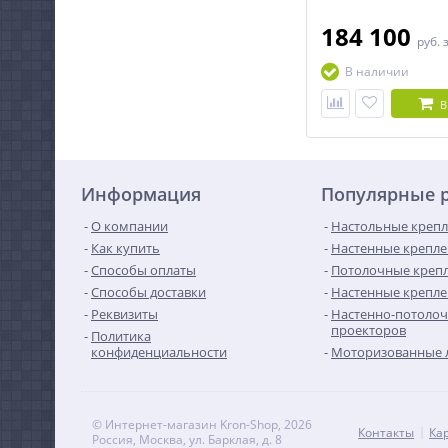
184 100
руб.
В наличии
В
Информация
Популярные 
О компании
Настольные крепл
Как купить
Настенные крепле
Способы оплаты
Потолочные крепл
Способы доставки
Настенные крепле
Реквизиты
Настенно-потолоч
проекторов
Политика
конфиденциальности
Моторизованные 
© Интернет-магазин Kron-Shop, 2026
Контакты
Ка
Россия, Москва, ул. Барклая, д. 8