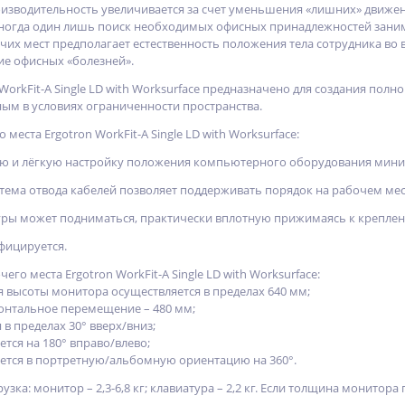
роизводительность увеличивается за счет уменьшения «лишних» движе
ногда один лишь поиск необходимых офисных принадлежностей заним
их мест предполагает естественность положения тела сотрудника во 
ие офисных «болезней».
WorkFit-A Single LD with Worksurface предназначено для создания пол
ным в условиях ограниченности пространства.
места Ergotron WorkFit-A Single LD with Worksurface:
ную и лёгкую настройку положения компьютерного оборудования мин
стема отвода кабелей позволяет поддерживать порядок на рабочем мес
туры может подниматься, практически вплотную прижимаясь к креплени
нфицируется.
го места Ergotron WorkFit-A Single LD with Worksurface:
я высоты монитора осуществляется в пределах 640 мм;
онтальное перемещение – 480 мм;
 в пределах 30° вверх/вниз;
тся на 180° вправо/влево;
ется в портретную/альбомную ориентацию на 360°.
зка: монитор – 2,3-6,8 кг; клавиатура – 2,2 кг. Если толщина монитор