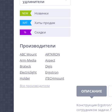
удлинители
Новинки
NEW
Хиты продаж
ХИТ
Скидки
%
Производители
ABC Mount
ARTKRON
Arm-Media
Aspect
Brateck
Digis
Electriclight
Ergotron
Holder
iTECHmount
Все производители
ОПИСАНИЕ
Конструкция Ergotron
сотрудником задачи. 