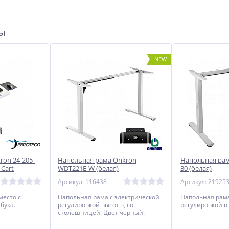
ры
NEW
ron 24-205-
Напольная рама Onkron
Напольная ра
 Cart
WDT221E-W (белая)
30 (белая)
Артикул: 116438
Артикул: 21925
место с
Напольная рама с электрической
Напольная рама
бука.
регулировкой высоты, со
регулировкой в
столешницей. Цвет чёрный.