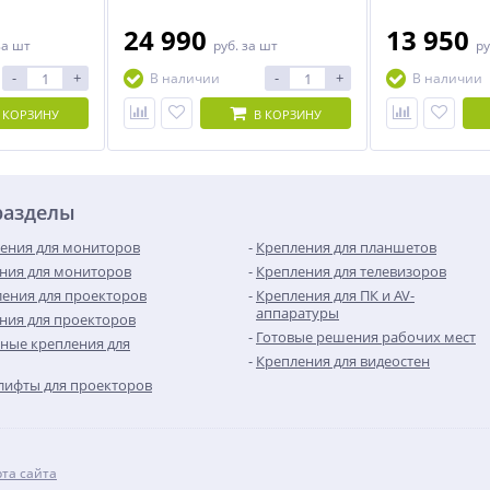
24 990
13 950
за шт
руб.
за шт
ру
-
+
-
+
В наличии
В наличии
 КОРЗИНУ
В КОРЗИНУ
разделы
ения для мониторов
Крепления для планшетов
ния для мониторов
Крепления для телевизоров
ения для проекторов
Крепления для ПК и AV-
аппаратуры
ния для проекторов
Готовые решения рабочих мест
ные крепления для
Крепления для видеостен
лифты для проекторов
рта сайта