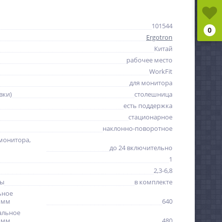
101544
0
Ergotron
Китай
рабочее место
WorkFit
для монитора
вки)
столешница
есть поддержка
стационарное
наклонно-поворотное
монитора,
до 24 включительно
1
2,3-6,8
ры
в комплекте
ьное
 мм
640
альное
 мм
480