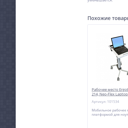
уменьшается.
Похожие това
Рабочее место Ergot
214, Neo-Flex Laptop
Артикул: 101534
Мобильное рабочее 
платформой для ноут