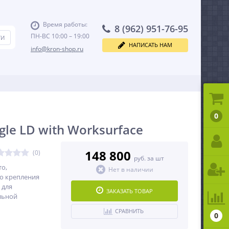
Время работы:
8 (962) 951-76-95
ПН-ВС 10:00 – 19:00
НАПИСАТЬ НАМ
info@kron-shop.ru
0
gle LD with Worksurface
148 800
(0)
руб. за шт
то,
Нет в наличии
го крепления
 для
ЗАКАЗАТЬ ТОВАР
льной
СРАВНИТЬ
0