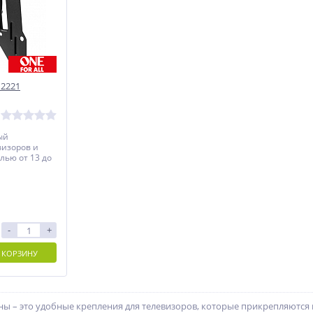
2221
ый
визоров и
лью от 13 до
-
+
 КОРЗИНУ
 – это удобные крепления для телевизоров, которые прикрепляются 