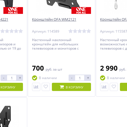
4221
Кронштейн OFA WM2121
Кронштейн OF
Артикул: 114589
Артикул: 11558
ый
Настенный наклонный
Настенный кро
визоров и
кронштейн для небольших
возможностью 
лью от 19 до
телевизоров и мониторов с
телевизоров с 
минимальным расстоянием до
до 90 дюймов.
стены.
700
2 990
руб.
за шт
руб.
-
+
-
+
В наличии
В наличии
 КОРЗИНУ
В КОРЗИНУ