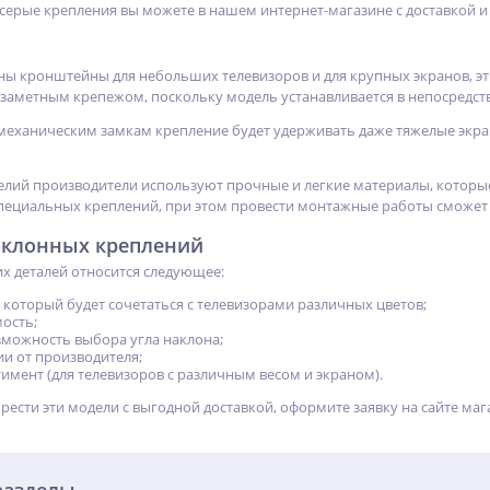
серые крепления вы можете в нашем интернет-магазине с доставкой 
ены кронштейны для небольших телевизоров и для крупных экранов, э
езаметным крепежом, поскольку модель устанавливается в непосредств
механическим замкам крепление будет удерживать даже тяжелые экра
елий производители используют прочные и легкие материалы, котор
пециальных креплений, при этом провести монтажные работы сможет 
аклонных креплений
х деталей относится следующее:
 который будет сочетаться с телевизорами различных цветов;
ость;
зможность выбора угла наклона;
ии от производителя;
имент (для телевизоров с различным весом и экраном).
рести эти модели с выгодной доставкой, оформите заявку на сайте маг