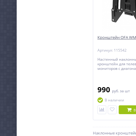
Кронштейн OFA WM
Артикул: 115542
Настенный наклонн
кронштейн для теле
мониторов с диагона
40 дюймов.
990
руб.
за шт
В наличии
В
Наклонные кронштейны