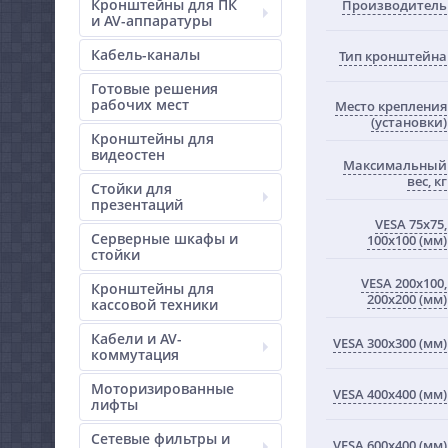
Кронштейны для ПК
Производитель
и AV-аппаратуры
Кабель-каналы
Тип кронштейна
Готовые решения
рабочих мест
Место крепления
(установки)
Кронштейны для
видеостен
Максимальный
вес, кг
Стойки для
презентаций
VESA 75x75,
Серверные шкафы и
100x100 (мм)
стойки
VESA 200x100,
Кронштейны для
200x200 (мм)
кассовой техники
Кабели и AV-
VESA 300x300 (мм)
коммутация
Моторизированные
VESA 400x400 (мм)
лифты
Сетевые фильтры и
VESA 600x400 (мм)