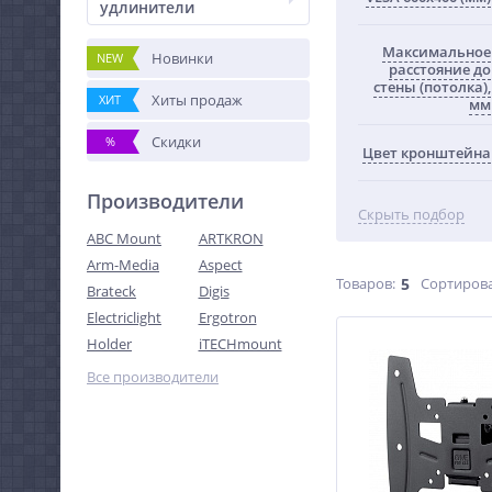
удлинители
Максимальное
Новинки
NEW
расстояние до
стены (потолка),
Хиты продаж
ХИТ
мм
Скидки
%
Цвет кронштейна
Производители
Скрыть подбор
ABC Mount
ARTKRON
Arm-Media
Aspect
Товаров:
5
Сортирова
Brateck
Digis
Electriclight
Ergotron
Holder
iTECHmount
Все производители