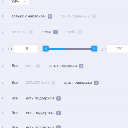
OFA
только с наклоном
фиксированный
5
0
потолок
стена
труба
0
5
0
от
до
Все
есть
есть поддержка
0
4
Все
200x200 (мм)
есть поддержка
0
4
Все
есть поддержка
1
Все
есть поддержка
1
Все
есть поддержка
1