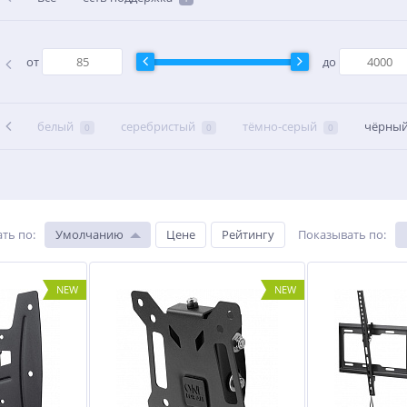
от
до
белый
серебристый
тёмно-серый
чёрны
0
0
0
ть по
:
Умолчанию
Цене
Рейтингу
Показывать по
:
NEW
NEW