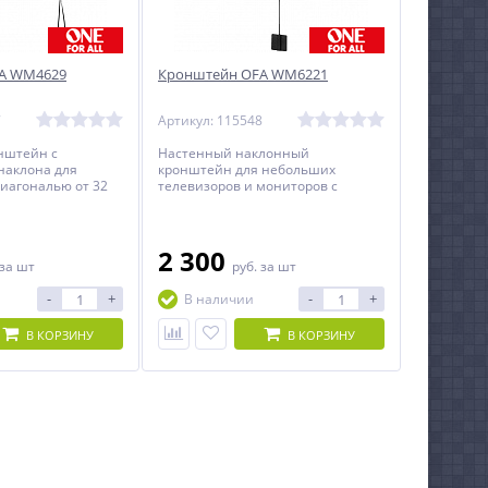
A WM4629
Кронштейн OFA WM6221
7
Артикул: 115548
нштейн с
Настенный наклонный
наклона для
кронштейн для небольших
диагональю от 32
телевизоров и мониторов с
минимальным расстоянием до
стены.
2 300
за шт
руб.
за шт
-
+
-
+
В наличии
В КОРЗИНУ
В КОРЗИНУ