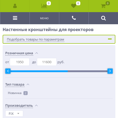
0
0
0
МЕНЮ
Настенные кронштейны для проекторов
Подобрать товары по параметрам
Розничная цена
от
до
руб.
Тип товара
Новинка
2
Производитель
FIX