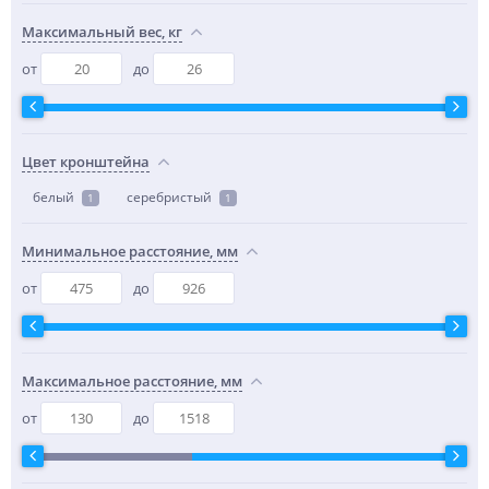
Максимальный вес, кг
от
до
Цвет кронштейна
белый
серебристый
1
1
Минимальное расстояние, мм
от
до
Максимальное расстояние, мм
от
до