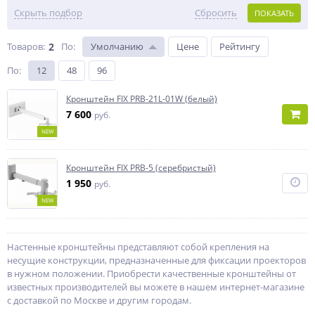
Скрыть подбор
Сбросить
ПОКАЗАТЬ
Товаров:
2
По
:
Умолчанию
Цене
Рейтингу
По
:
12
48
96
Кронштейн FIX PRB-21L-01W (белый)
7 600
руб.
NEW
Кронштейн FIX PRB-5 (серебристый)
1 950
руб.
NEW
Настенные кронштейны представляют собой крепления на
несущие конструкции, предназначенные для фиксации проекторов
в нужном положении. Приобрести качественные кронштейны от
известных производителей вы можете в нашем интернет-магазине
с доставкой по Москве и другим городам.