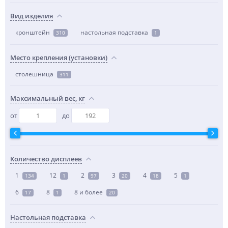
Вид изделия
кронштейн
настольная подставка
310
1
Место крепления (установки)
столешница
311
Максимальный вес, кг
от
до
Количество дисплеев
1
12
2
3
4
5
134
1
97
20
18
1
6
8
8 и более
17
1
20
Настольная подставка