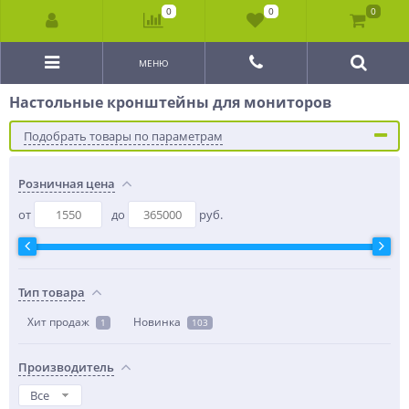
0
0
0
МЕНЮ
Настольные кронштейны для мониторов
Подобрать товары по параметрам
Розничная цена
от
до
руб.
Тип товара
Хит продаж
Новинка
1
103
Производитель
Все