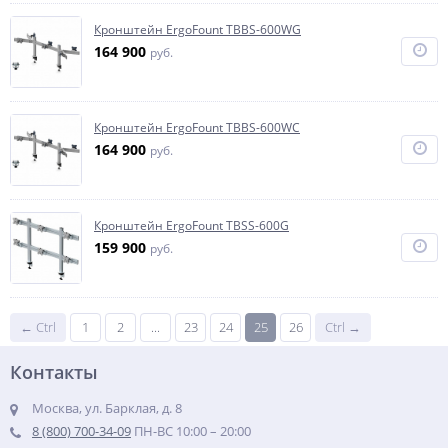
Кронштейн ErgoFount TBBS-600WG
164 900
руб.
Кронштейн ErgoFount TBBS-600WC
164 900
руб.
Кронштейн ErgoFount TBSS-600G
159 900
руб.
← Ctrl
1
2
...
23
24
25
26
Ctrl →
Контакты
Москва, ул. Барклая, д. 8
8 (800) 700-34-09
ПН-ВС 10:00 – 20:00