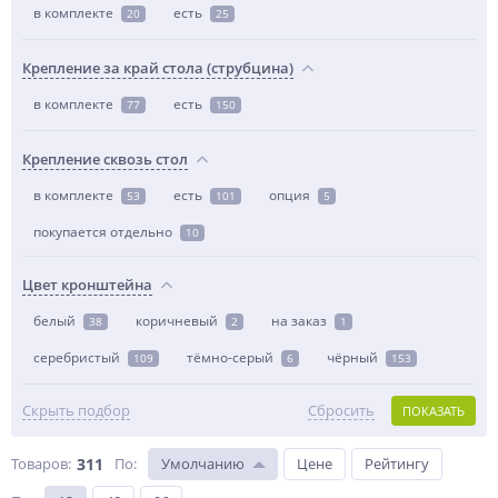
в комплекте
есть
20
25
Крепление за край стола (струбцина)
в комплекте
есть
77
150
Крепление сквозь стол
в комплекте
есть
опция
53
101
5
покупается отдельно
10
Цвет кронштейна
белый
коричневый
на заказ
38
2
1
серебристый
тёмно-серый
чёрный
109
6
153
Скрыть подбор
Сбросить
ПОКАЗАТЬ
Товаров:
311
По
:
Умолчанию
Цене
Рейтингу