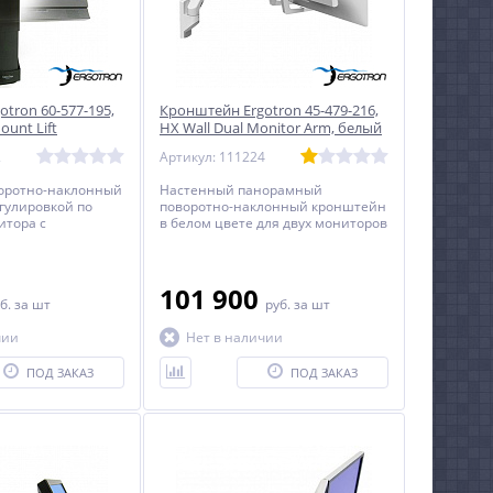
tron 60-577-195,
Кронштейн Ergotron 45-479-216,
ount Lift
HX Wall Dual Monitor Arm, белый
2
Артикул: 111224
оротно-наклонный
Настенный панорамный
гулировкой по
поворотно-наклонный кронштейн
итора с
в белом цвете для двух мониторов
 27 дюймов
с диагональю до 32 дюймов
включительно c возможностью
регулировки по высоте.
101 900
б.
за шт
руб.
за шт
чии
Нет в наличии
ПОД ЗАКАЗ
ПОД ЗАКАЗ