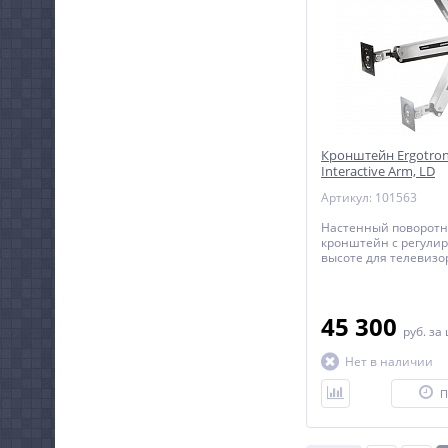
Кронштейн Ergotron 
Interactive Arm, LD
Артикул: 101563
Настенный поворот
кронштейн c регулир
высоте для телевизо
мониторов с диагона
дюймов.
45 300
руб.
за
Нет в наличии
П