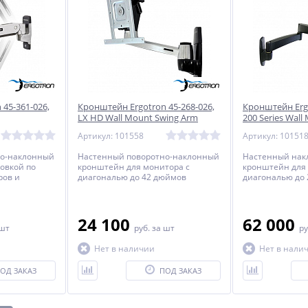
45-361-026,
Кронштейн Ergotron 45-268-026,
Кронштейн Ergo
LX HD Wall Mount Swing Arm
200 Series Wall
двухколенный
Артикул: 101558
Артикул: 10151
но-наклонный
Настенный поворотно-наклонный
Настенный нак
овкой по
кронштейн для монитора с
кронштейн для
ров и
диагональю до 42 дюймов
диагональю до
лью до 42
включительно.
включительно.
24 100
62 000
 шт
руб.
за шт
ру
Нет в наличии
Нет в нали
ОД ЗАКАЗ
ПОД ЗАКАЗ