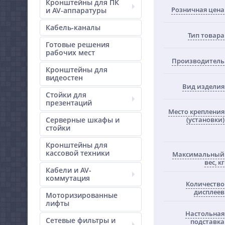
Кронштейны для ПК
Розничная цена
и AV-аппаратуры
Кабель-каналы
Тип товара
Готовые решения
рабочих мест
Производитель
Кронштейны для
видеостен
Вид изделия
Стойки для
презентаций
Место крепления
Серверные шкафы и
(установки)
стойки
Кронштейны для
кассовой техники
Максимальный
вес, кг
Кабели и AV-
коммутация
Количество
дисплеев
Моторизированные
лифты
Настольная
Сетевые фильтры и
подставка