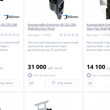
45-233-200,
Кронштейн Ergotron 45-232-200,
Кронштейн Ergo
Wall Monitor Pivot
Neo-Flex Wall M
Артикул: 113305
Артикул: 11275
но-наклонный
Настенный поворотно-наклонный
Настенный пов
тора с
кронштейн для монитора с
кронштейн c ре
юймов
диагональю до 27 дюймов
высоте для мон
включительно.
диагональю до
включительно.
31 000
14 100
 шт
руб.
за шт
ру
Нет в наличии
Нет в нали
ОД ЗАКАЗ
ПОД ЗАКАЗ