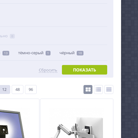
льно
0
й
тёмно-серый
чёрный
13
1
10
ПОКАЗАТЬ
Сбросить
12
48
96