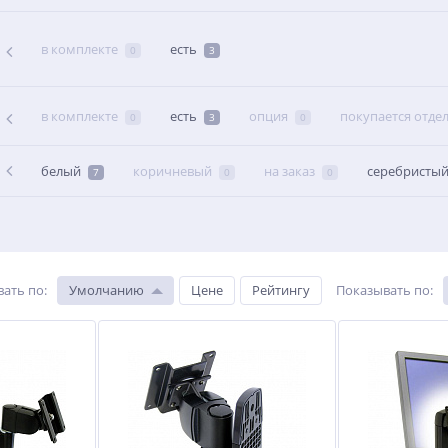
в комплекте
есть
0
3
в комплекте
есть
опция
покупается отде
0
3
0
белый
коричневый
на заказ
серебристы
7
0
0
вать по
:
Умолчанию
Цене
Рейтингу
Показывать по
: