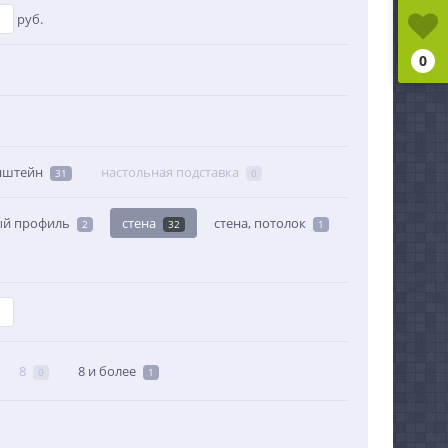
руб.
0
нштейн
настольная подставка
31
0
ый профиль
стена
стена, потолок
2
32
1
8
8 и более
0
1