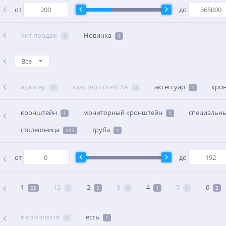
от
до
Хит продаж
Новинка
0
4
Все
адаптер
адаптер non-VESA
аксессуар
кро
0
0
1
кронштейн
мониторный кронштейн
специальн
1
1
столешница
труба
313
1
от
до
1
12
2
3
4
5
6
22
0
5
0
1
0
2
в комплекте
есть
0
1