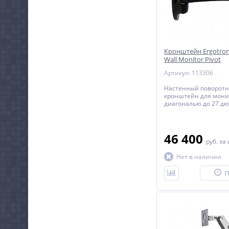
Кронштейн Ergotron 
Wall Monitor Pivot
Артикул: 113306
Настенный поворот
кронштейн для мони
диагональю до 27 д
включительно.
46 400
руб.
за
Нет в наличии
П