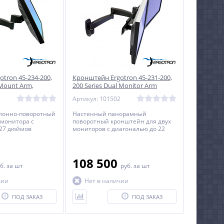
tron 45-234-200,
Кронштейн Ergotron 45-231-200,
 Mount Arm,
200 Series Dual Monitor Arm
8
Артикул: 101502
лонно-поворотный
Настенный панорамный
 монитора с
поворотный кронштейн для двух
 27 дюймов
мониторов с диагональю до 22
дюймов включительно.
108 500
б.
за шт
руб.
за шт
чии
Нет в наличии
ПОД ЗАКАЗ
ПОД ЗАКАЗ