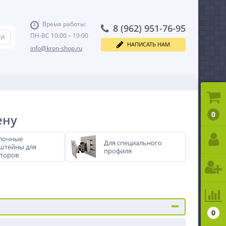
Время работы:
8 (962) 951-76-95
ПН-ВС 10:00 – 19:00
НАПИСАТЬ НАМ
info@kron-shop.ru
0
ену
лочные
Для специального
штейны для
профиля
торов
0