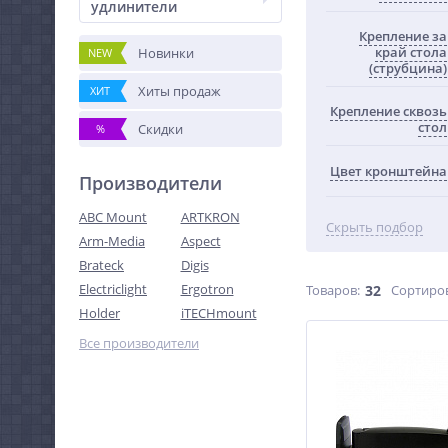
удлинители
Крепление за
край стола
Новинки
NEW
(струбцина)
Хиты продаж
ХИТ
Крепление сквозь
стол
Скидки
%
Цвет кронштейна
Производители
ABC Mount
ARTKRON
Скрыть подбор
Arm-Media
Aspect
Brateck
Digis
Electriclight
Ergotron
Товаров:
32
Сортиро
Holder
iTECHmount
Все производители